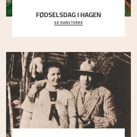
FØDSELSDAG I HAGEN
SE KUNSTVERK
En gruppe mennesker er samlet under de store
trekronene i prestegårdshagen...