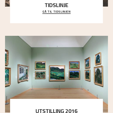
TIDSLINJE
GÅ TIL TIDSLINJEN
Bli kjent med Nikolai Astrups liv, kunstnerskap og
ettermæle i en interaktiv presentasjon.
UTSTILLING 2016