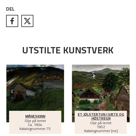
DEL
UTSTILTE KUNSTVERK
ET JØLSTERTUN I VÆTE OG
MÅNESKINN
HØSTREGN
Olje på lerret
Olje på lerret
Ca.
1904
1902
Katalognummer 75
Katalognummer [no]