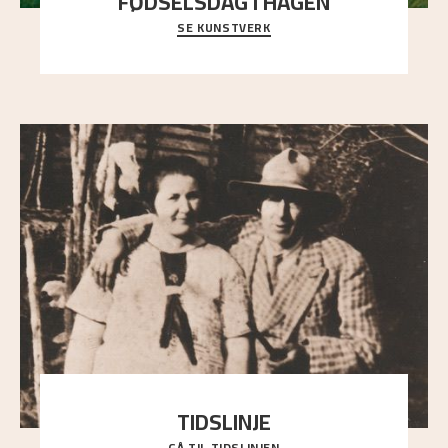
FØDSELSDAG I HAGEN
SE KUNSTVERK
En gruppe mennesker er samlet under de store
trekronene i prestegårdshagen...
TIDSLINJE
GÅ TIL TIDSLINJEN