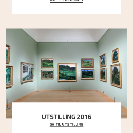
Bli kjent med Nikolai Astrups liv, kunstnerskap og
ettermæle i en interaktiv presentasjon.
UTSTILLING 2016
GÅ TIL UTSTILLING
En komplett oversikt over Nikolai Astrups
utstillinger, fra debuten i 1900 og frem til i dag.