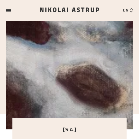
EN
[S.A.]