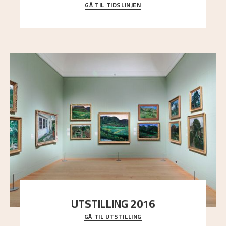
GÅ TIL TIDSLINJEN
Bli kjent med Nikolai Astrups liv, kunstnerskap og
ettermæle i en interaktiv presentasjon.
UTSTILLING 2016
GÅ TIL UTSTILLING
En komplett oversikt over Nikolai Astrups
utstillinger, fra debuten i 1900 og frem til i dag.