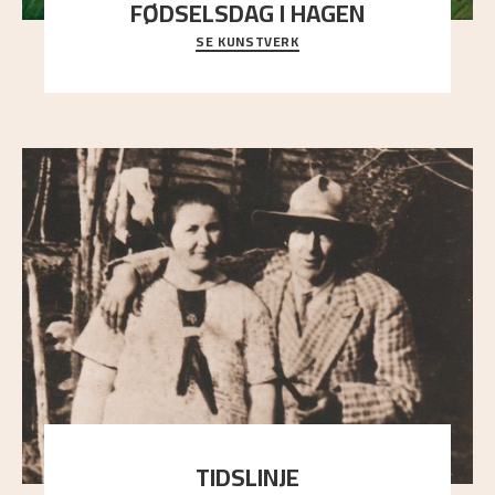
FØDSELSDAG I HAGEN
SE KUNSTVERK
En gruppe mennesker er samlet under de store
trekronene i prestegårdshagen...
TIDSLINJE