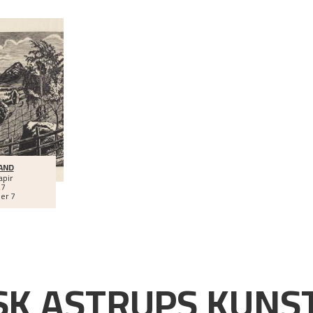
AND
apir
27
er 7
K ASTRUPS KUNST