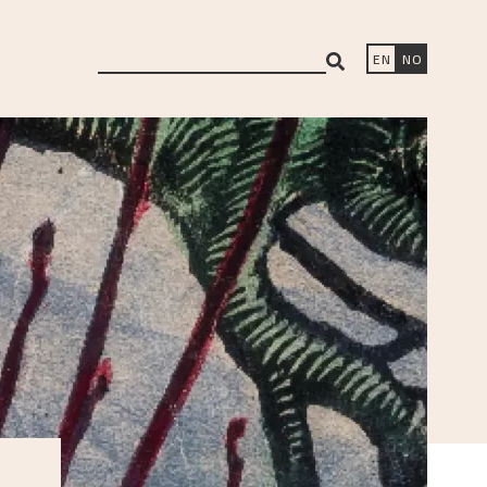
search
EN
NO