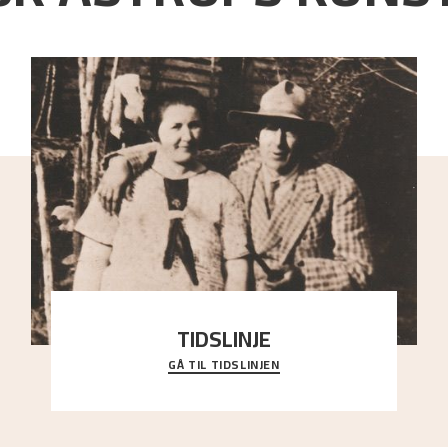
TIDSLINJE
GÅ TIL TIDSLINJEN
Bli kjent med Nikolai Astrups liv, kunstnerskap og
ettermæle i en interaktiv presentasjon.