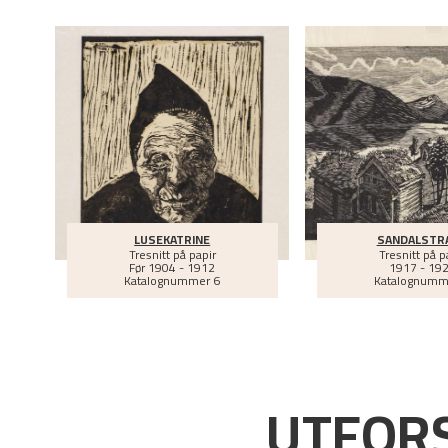
LUSEKATRINE
SANDALSTR
Tresnitt på papir
Tresnitt på p
Før
1904 - 1912
1917 - 19
Katalognummer 6
Katalognumm
UTFORS