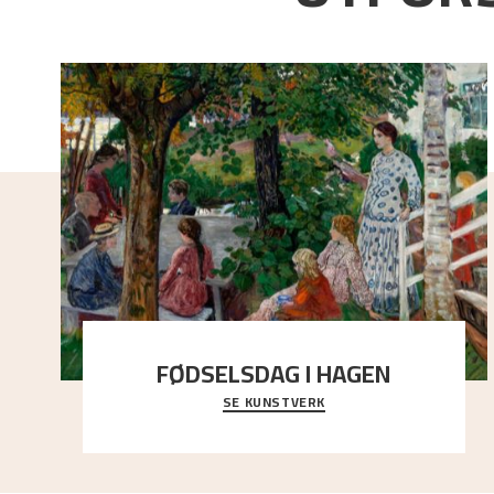
FØDSELSDAG I HAGEN
SE KUNSTVERK
En gruppe mennesker er samlet under de store
trekronene i prestegårdshagen...