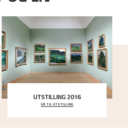
UTSTILLING 2016
GÅ TIL UTSTILLING
En komplett oversikt over Nikolai Astrups
utstillinger, fra debuten i 1900 og frem til i dag.