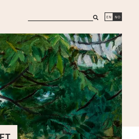
search
EN
NO
ET