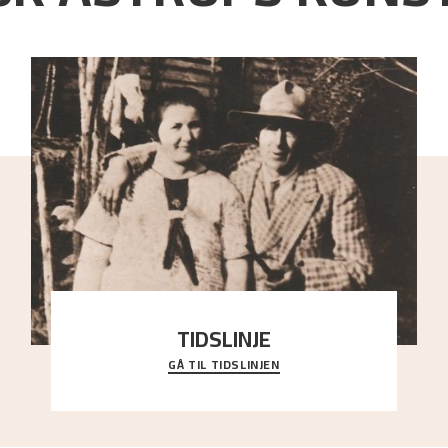
TIDSLINJE
GÅ TIL TIDSLINJEN
Bli kjent med Nikolai Astrups liv, kunstnerskap og
ettermæle i en interaktiv presentasjon.