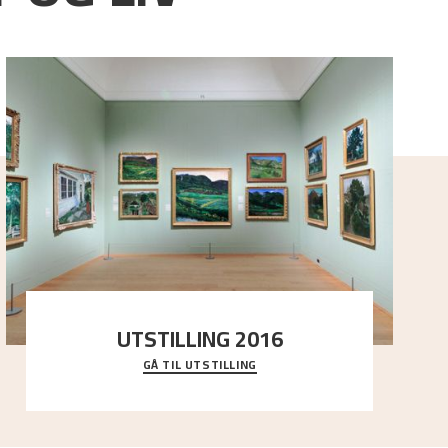
UTSTILLING 2016
GÅ TIL UTSTILLING
En komplett oversikt over Nikolai Astrups
utstillinger, fra debuten i 1900 og frem til i dag.