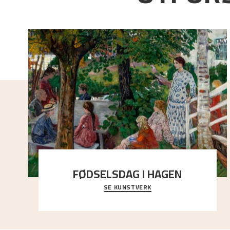
FØDSELSDAG I HAGEN
SE KUNSTVERK
En gruppe mennesker er samlet under de store
trekronene i prestegårdshagen...