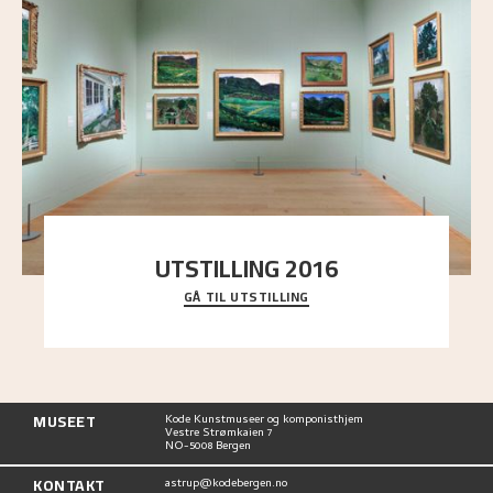
UTSTILLING 2016
GÅ TIL UTSTILLING
En komplett oversikt over Nikolai Astrups
utstillinger, fra debuten i 1900 og frem til i dag.
MUSEET
Kode Kunstmuseer og komponisthjem
Vestre Strømkaien 7
NO-5008 Bergen
KONTAKT
astrup@kodebergen.no