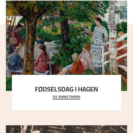
FØDSELSDAG I HAGEN
SE KUNSTVERK
En gruppe mennesker er samlet under de store
trekronene i prestegårdshagen...