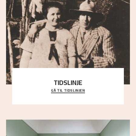
TIDSLINJE
GÅ TIL TIDSLINJEN
Bli kjent med Nikolai Astrups liv, kunstnerskap og
ettermæle i en interaktiv presentasjon.