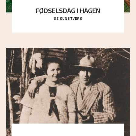
FØDSELSDAG I HAGEN
SE KUNSTVERK
En gruppe mennesker er samlet under de store
trekronene i prestegårdshagen...