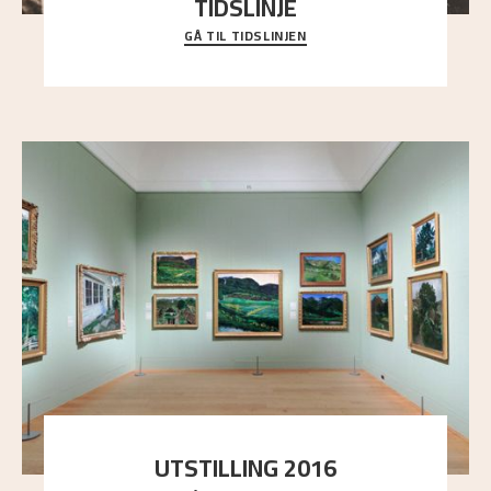
TIDSLINJE
GÅ TIL TIDSLINJEN
Bli kjent med Nikolai Astrups liv, kunstnerskap og
ettermæle i en interaktiv presentasjon.
UTSTILLING 2016