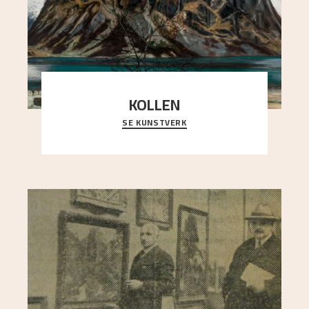
KOLLEN
SE KUNSTVERK
Et ruvende fjell dominerer bildeflaten, og står i
sterk kontrast til det spinkle rognetreet ute
..."