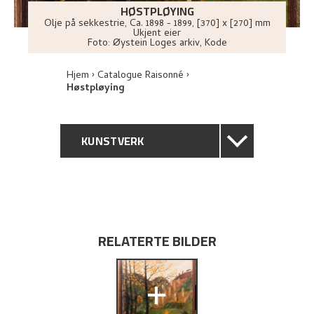
HØSTPLØYING
Olje på sekkestrie
,
Ca.
1898 - 1899
, [370] x [270] mm
Ukjent eier
Foto:
Øystein Loges arkiv, Kode
Hjem
Catalogue Raisonné
Høstpløying
KUNSTVERK
GENERELL BESKRIVELSE
TEKNISK INFORMASJON
RELATERTE BILDER
PROVENIENS
+
UTSTILLINGSHISTORIE