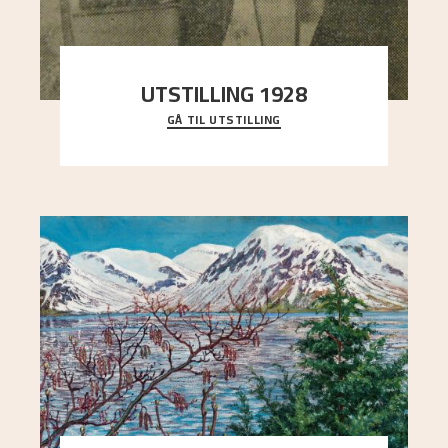
UTSTILLING 1928
GÅ TIL UTSTILLING
Då Astrup døydde i 1928, tok vennene Moritz
Kaland og Simon Thorbjørnsen initiativ til å
arrang
..."