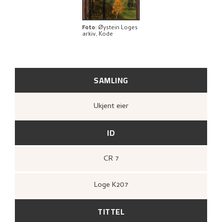
BIBLIOGRAFI
RELATERTE KUNSTVERK
Foto
:
Øystein Loges
arkiv, Kode
UTFORSK
SAMLING
Ukjent eier
ID
CR 7
Loge K207
TITTEL