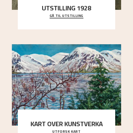
UTSTILLING 1928
GÅ TIL UTSTILLING
Då Astrup døydde i 1928, tok vennene Moritz
Kaland og Simon Thorbjørnsen initiativ til å
arrang
..."
KART OVER KUNSTVERKA
UTFORSK KART
Utforsk stedene og utsiktene i Astrups malerier