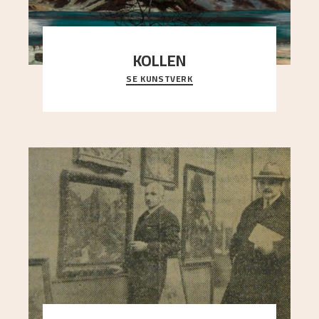
KOLLEN
SE KUNSTVERK
Et ruvende fjell dominerer bildeflaten, og står i
sterk kontrast til det spinkle rognetreet ute
..."