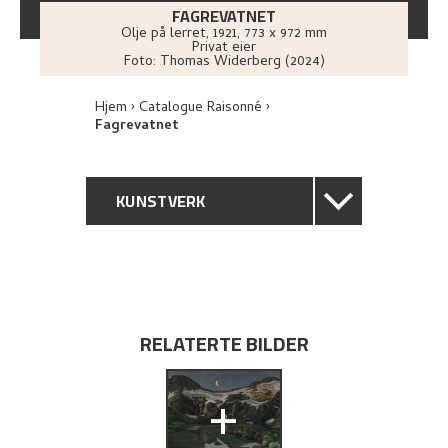
FAGREVATNET
Olje på lerret
,
1921
, 773 x 972 mm
Privat eier
Foto:
Thomas Widerberg (2024)
Hjem
Catalogue Raisonné
Fagrevatnet
KUNSTVERK
GENERELL BESKRIVELSE
TEKNISK INFORMASJON
RELATERTE BILDER
PROVENIENS
+
UTSTILLINGSHISTORIE