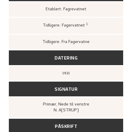
Etablert: Fagrevatnet
1
Tidligere: Fagervatnet
Kunstnernes Hus,
Nikolai Astrup. Malerier
og tresnitt
(Oslo: Kunstnernes Hus,
Kunstnernes Hus, 1955),
26.
Tidligere: Fra Fagervatne
DATERING
1921
SIGNATUR
Primær
, Nede til venstre
N. A[STRUP]
PÅSKRIFT