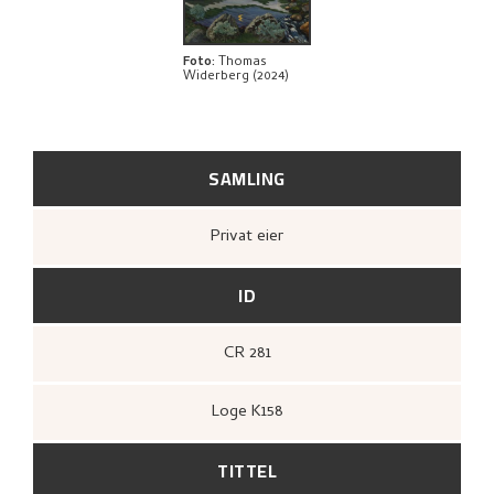
BIBLIOGRAFI
RELATERTE KUNSTVERK
Foto
:
Thomas
Widerberg (2024)
UTFORSK
SAMLING
Privat eier
ID
CR 281
Loge K158
TITTEL