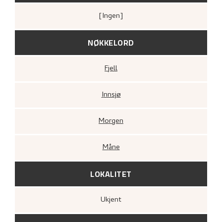
[ingen]
NØKKELORD
Fjell
Innsjø
Morgen
Måne
LOKALITET
Ukjent