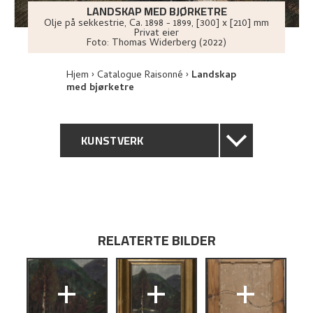
LANDSKAP MED BJØRKETRE
Olje på sekkestrie
,
Ca.
1898 - 1899
, [300] x [210] mm
Privat eier
Foto:
Thomas Widerberg (2022)
Hjem
Catalogue Raisonné
Landskap
med bjørketre
KUNSTVERK
GENERELL BESKRIVELSE
TEKNISK INFORMASJON
RELATERTE BILDER
PROVENIENS
+
+
+
BIBLIOGRAFI