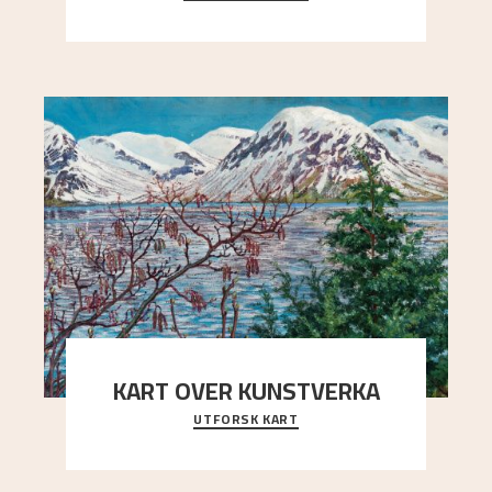
Kaland og Simon Thorbjørnsen initiativ til å
arrang
..."
KART OVER KUNSTVERKA
UTFORSK KART
Utforsk stedene og utsiktene i Astrups malerier