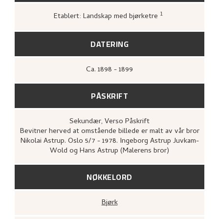
1
Etablert: Landskap med bjørketre
Loge, Øystein,
Gartneren under regnbu
Hjemstavnskunstneren Nikolai Astrup
(Oslo: Grøndahl Dreyer / De Norske
DATERING
Bokklubbene, 1993 [1986]),
393.
Ca.
1898 - 1899
PÅSKRIFT
Sekundær
, Verso
Påskrift
Bevitner herved at omstående billede er malt av vår bror
Nikolai Astrup. Oslo 5/7 - 1978. Ingeborg Astrup Juvkam-
Wold og Hans Astrup (Malerens bror)
NØKKELORD
Bjørk