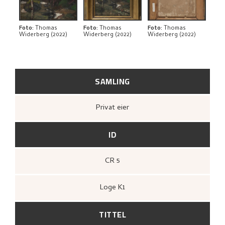
RELATERTE KUNSTVERK
UTFORSK
Foto
:
Thomas
Foto
:
Thomas
Foto
:
Thomas
Widerberg (2022)
Widerberg (2022)
Widerberg (2022)
SAMLING
Privat eier
ID
CR 5
Loge K1
TITTEL