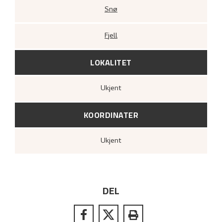
Snø
Fjell
LOKALITET
Ukjent
KOORDINATER
Ukjent
DEL