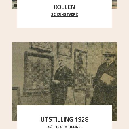
KOLLEN
SE KUNSTVERK
Et ruvende fjell dominerer bildeflaten, og står i
sterk kontrast til det spinkle rognetreet ute
..."
UTSTILLING 1928
GÅ TIL UTSTILLING
Då Astrup døydde i 1928, tok vennene Moritz