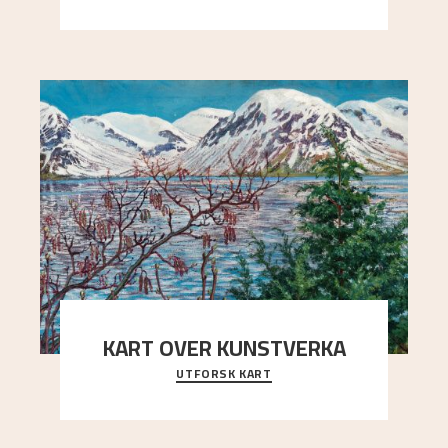
Kaland og Simon Thorbjørnsen initiativ til å
arrang
..."
KART OVER KUNSTVERKA
UTFORSK KART
Utforsk stedene og utsiktene i Astrups malerier