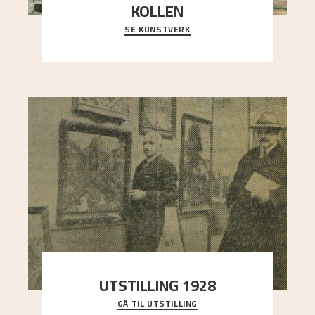
KOLLEN
SE KUNSTVERK
Et ruvende fjell dominerer bildeflaten, og står i
sterk kontrast til det spinkle rognetreet ute
..."
UTSTILLING 1928
GÅ TIL UTSTILLING
Då Astrup døydde i 1928, tok vennene Moritz