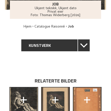
JOB
Ukjent teknikk
,
Ukjent dato
Privat eier
Foto:
Thomas Widerberg [2026]
Hjem
Catalogue Raisonné
Job
KUNSTVERK
GENERELL BESKRIVELSE
TEKNISK INFORMASJON
RELATERTE BILDER
PROVENIENS
+
+
+
UTFORSK