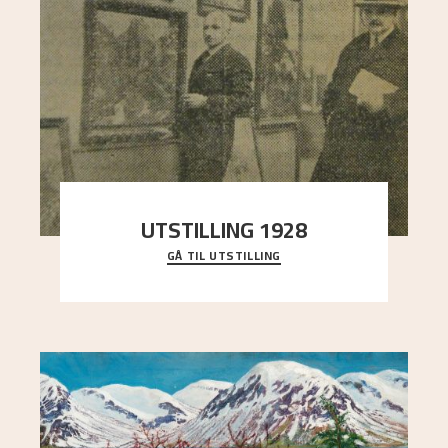
UTSTILLING 1928
GÅ TIL UTSTILLING
Då Astrup døydde i 1928, tok vennene Moritz
Kaland og Simon Thorbjørnsen initiativ til å
arrang
..."