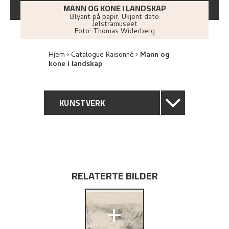
MANN OG KONE I LANDSKAP
Blyant på papir
,
Ukjent dato
Jølstramuseet
Foto:
Thomas Widerberg
Hjem
Catalogue Raisonné
Mann og
kone i landskap
KUNSTVERK
GENERELL BESKRIVELSE
TEKNISK INFORMASJON
RELATERTE BILDER
PROVENIENS
+
UTFORSK