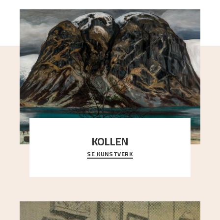
KOLLEN
SE KUNSTVERK
Et ruvende fjell dominerer bildeflaten, og står i
sterk kontrast til det spinkle rognetreet ute
..."