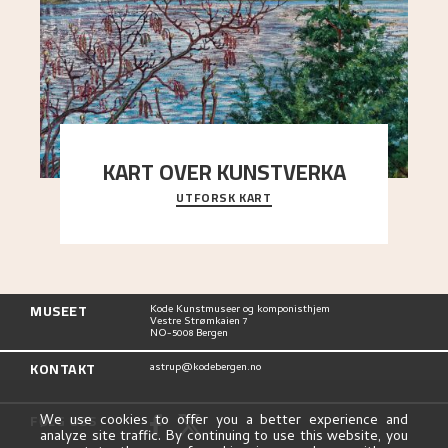
KART OVER KUNSTVERKA
UTFORSK KART
Utforsk stedene og utsiktene i Astrups malerier
MUSEET
Kode Kunstmuseer og komponisthjem
Vestre Strømkaien 7
NO-5008 Bergen
KONTAKT
astrup@kodebergen.no
FØLG OSS
We use cookies to offer you a better experience and
analyze site traffic. By continuing to use this website, you