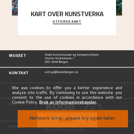
KART OVER KUNSTVERKA
UTFORSK KART
Utforsk stedene og utsiktene i Astrups malerier
MUSEET
Kode Kunstmuseer og komponisthjem
Vestre Strømkaien 7
NO-5008 Bergen
KONTAKT
astrup@kodebergen.no
FØLG OSS
We use cookies to offer you a better experience and
analyze site traffic. By continuing to use this website, you
consent to the use of cookies in accordance with our
Cookie Policy.
Bruk av informasjonskapsler
.
PARTNERE
Network error, please try again later.
ACCEPT
PRIVACY
Personvernerklæring
Bruk av informasjonskapsler