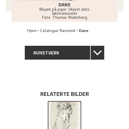
DANS
Blyant på papir
,
Ukjent dato
Jølstramuseet
Foto:
Thomas Widerberg
Hjem
Catalogue Raisonné
Dans
KUNSTVERK
GENERELL BESKRIVELSE
TEKNISK INFORMASJON
RELATERTE BILDER
PROVENIENS
+
UTFORSK