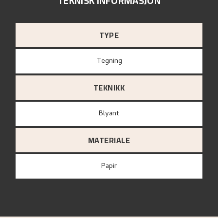
TEKNISK INFORMASJON
TYPE
Tegning
TEKNIKK
Blyant
MATERIALE
papir