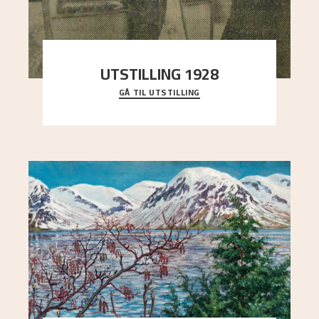
UTSTILLING 1928
GÅ TIL UTSTILLING
Då Astrup døydde i 1928, tok vennene Moritz
Kaland og Simon Thorbjørnsen initiativ til å
arrang
..."