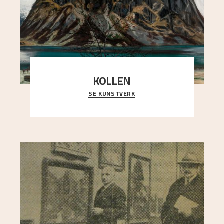
KOLLEN
SE KUNSTVERK
Et ruvende fjell dominerer bildeflaten, og står i
sterk kontrast til det spinkle rognetreet ute
..."