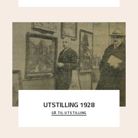
UTSTILLING 1928
GÅ TIL UTSTILLING
Då Astrup døydde i 1928, tok vennene Moritz
Kaland og Simon Thorbjørnsen initiativ til å
arrang
..."