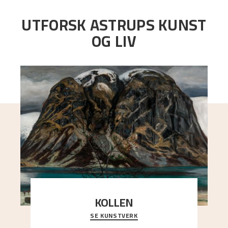
UTFORSK ASTRUPS KUNST
OG LIV
KOLLEN
SE KUNSTVERK
Et ruvende fjell dominerer bildeflaten, og står i
sterk kontrast til det spinkle rognetreet ute
..."