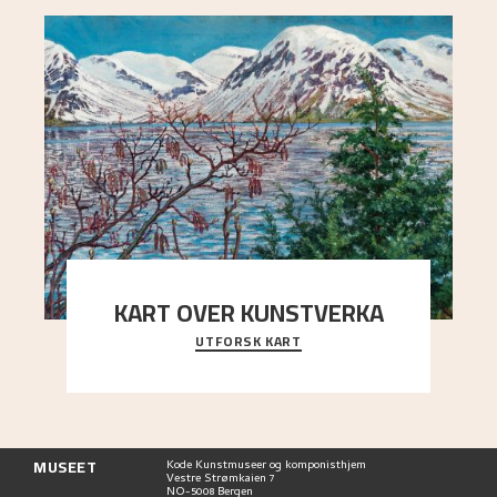
KART OVER KUNSTVERKA
UTFORSK KART
Utforsk stedene og utsiktene i Astrups malerier
MUSEET
Kode Kunstmuseer og komponisthjem
Vestre Strømkaien 7
NO-5008 Bergen