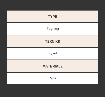
TYPE
Tegning
TEKNIKK
Blyant
MATERIALE
papir