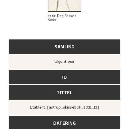
Foto
:
Dag Fosse /
Kode
SAMLING
Ukjent eier
ID
TITTEL
Etablert: [astrup_skissebok_2021_15]
DATERING