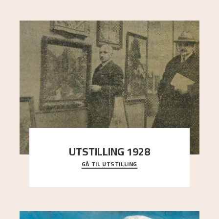
UTSTILLING 1928
GÅ TIL UTSTILLING
Då Astrup døydde i 1928, tok vennene Moritz
Kaland og Simon Thorbjørnsen initiativ til å
arrang
..."