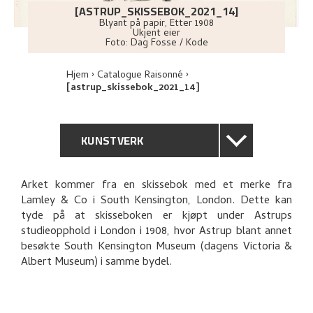
[ASTRUP_SKISSEBOK_2021_14]
Blyant på papir
,
Etter
1908
Ukjent eier
Foto:
Dag Fosse / Kode
Hjem
Catalogue Raisonné
[astrup_skissebok_2021_14]
KUNSTVERK
GENERELL BESKRIVELSE
Arket kommer fra en skissebok med et merke fra
Lamley & Co i South Kensington, London. Dette kan
TEKNISK INFORMASJON
tyde på at skisseboken er kjøpt under Astrups
studieopphold i London i 1908, hvor Astrup blant annet
UTFORSK
besøkte South Kensington Museum (dagens Victoria &
Albert Museum) i samme bydel.