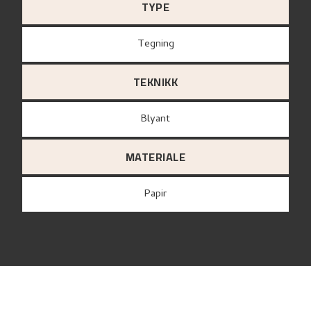
TYPE
Tegning
TEKNIKK
Blyant
MATERIALE
papir