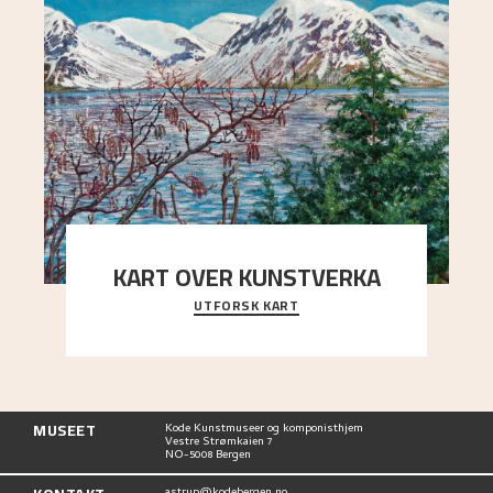
KART OVER KUNSTVERKA
UTFORSK KART
Utforsk stedene og utsiktene i Astrups malerier
MUSEET
Kode Kunstmuseer og komponisthjem
Vestre Strømkaien 7
NO-5008 Bergen