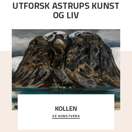
UTFORSK ASTRUPS KUNST
OG LIV
KOLLEN
SE KUNSTVERK
Et ruvende fjell dominerer bildeflaten, og står i
sterk kontrast til det spinkle rognetreet ute
..."