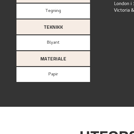
London i 
Victoria 
Tegning
TEKNIKK
Blyant
MATERIALE
papir