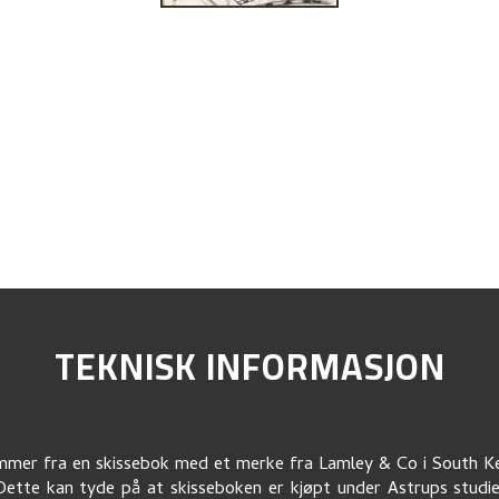
TEKNISK INFORMASJON
mer fra en skissebok med et merke fra Lamley & Co i South K
ette kan tyde på at skisseboken er kjøpt under Astrups studi