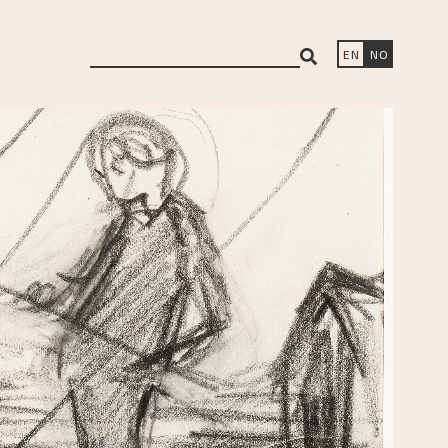
search
EN
NO