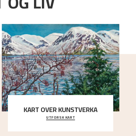
 OG LIV
KART OVER KUNSTVERKA
UTFORSK KART
Utforsk stedene og utsiktene i Astrups malerier