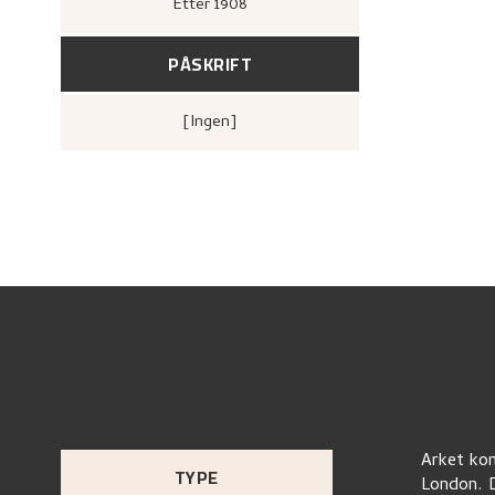
Etter
1908
PÅSKRIFT
[ingen]
Arket kom
TYPE
London. D