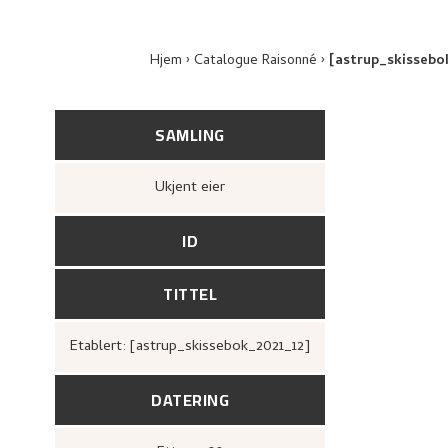
Hjem
Catalogue Raisonné
[astrup_skissebo
SAMLING
Ukjent eier
ID
TITTEL
Etablert: [astrup_skissebok_2021_12]
DATERING