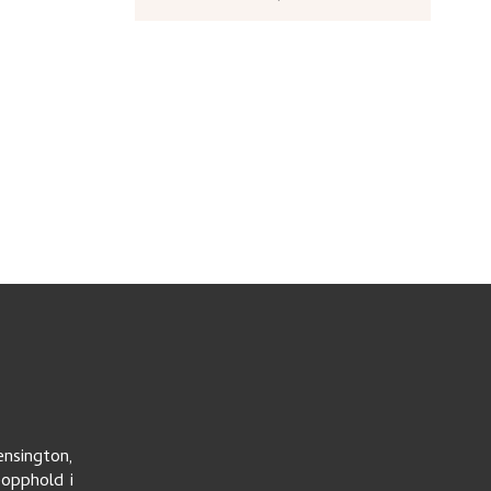
ensington,
eopphold i