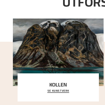
UTFORS
KOLLEN
SE KUNSTVERK
Et ruvende fjell dominerer bildeflaten, og står i
sterk kontrast til det spinkle rognetreet ute
..."