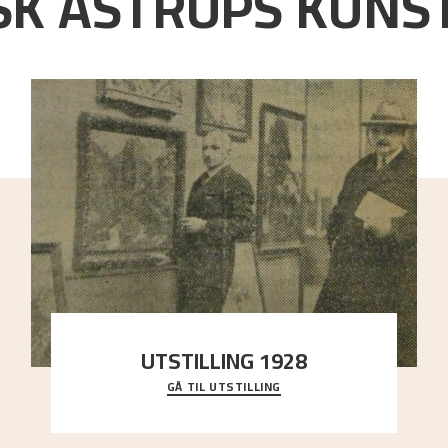
K ASTRUPS KUNST
UTSTILLING 1928
GÅ TIL UTSTILLING
Då Astrup døydde i 1928, tok vennene Moritz Kaland
og Simon Thorbjørnsen initiativ til å arrang
..."