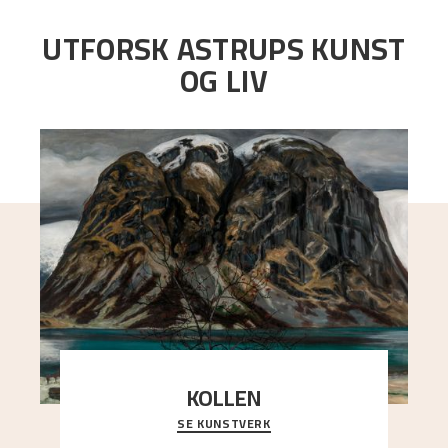
UTFORSK ASTRUPS KUNST
OG LIV
KOLLEN
SE KUNSTVERK
Et ruvende fjell dominerer bildeflaten, og står i
sterk kontrast til det spinkle rognetreet ute
..."