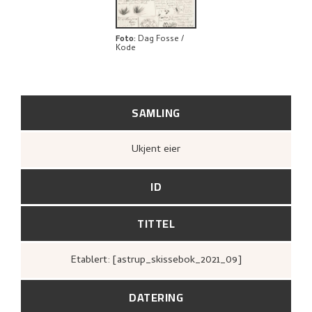
Foto
:
Dag Fosse /
Kode
SAMLING
Ukjent eier
ID
TITTEL
Etablert: [astrup_skissebok_2021_09]
DATERING