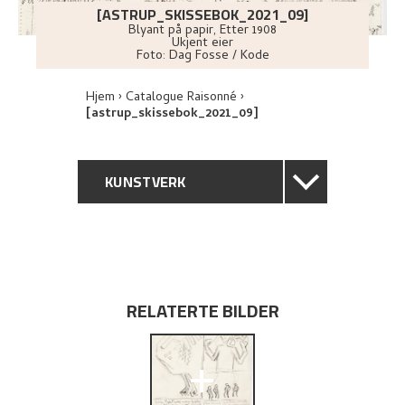
[ASTRUP_SKISSEBOK_2021_09]
Blyant på papir
,
Etter
1908
Ukjent eier
Foto:
Dag Fosse / Kode
Hjem
Catalogue Raisonné
[astrup_skissebok_2021_09]
KUNSTVERK
GENERELL BESKRIVELSE
TEKNISK INFORMASJON
RELATERTE BILDER
UTFORSK
+