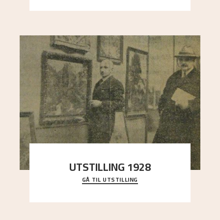
UTSTILLING 1928
GÅ TIL UTSTILLING
Då Astrup døydde i 1928, tok vennene Moritz
Kaland og Simon Thorbjørnsen initiativ til å
arrang
..."