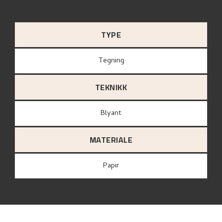
TYPE
Tegning
TEKNIKK
Blyant
MATERIALE
papir