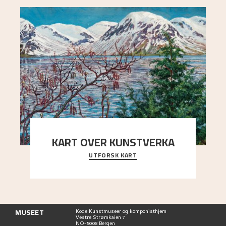
KART OVER KUNSTVERKA
UTFORSK KART
Utforsk stedene og utsiktene i Astrups malerier
MUSEET
Kode Kunstmuseer og komponisthjem
Vestre Strømkaien 7
NO-5008 Bergen