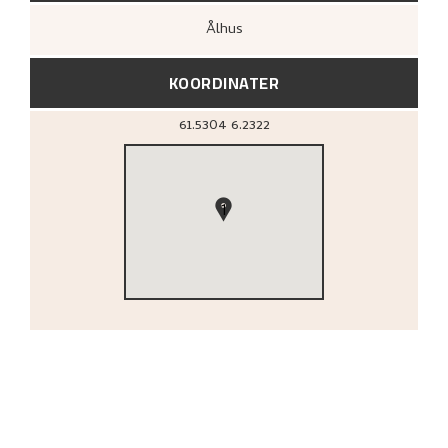
Ålhus
KOORDINATER
61.5304
6.2322
1