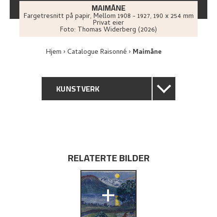
MAIMÅNE
Fargetresnitt på papir
,
Mellom
1908 - 1927
, 190 x 254 mm
Privat eier
Foto:
Thomas Widerberg (2026)
Hjem
Catalogue Raisonné
Maimåne
KUNSTVERK
GENERELL BESKRIVELSE
TEKNISK INFORMASJON
RELATERTE BILDER
PROVENIENS
+
UTSTILLINGSHISTORIE
UTFORSK