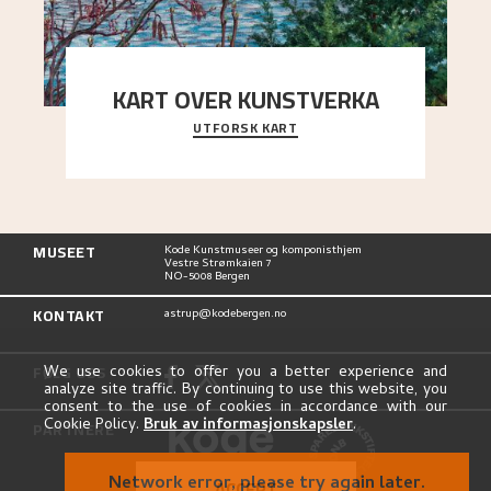
KART OVER KUNSTVERKA
UTFORSK KART
Utforsk stedene og utsiktene i Astrups malerier
MUSEET
Kode Kunstmuseer og komponisthjem
Vestre Strømkaien 7
NO-5008 Bergen
KONTAKT
astrup@kodebergen.no
FØLG OSS
We use cookies to offer you a better experience and
analyze site traffic. By continuing to use this website, you
consent to the use of cookies in accordance with our
Cookie Policy.
Bruk av informasjonskapsler
.
PARTNERE
Network error, please try again later.
ACCEPT