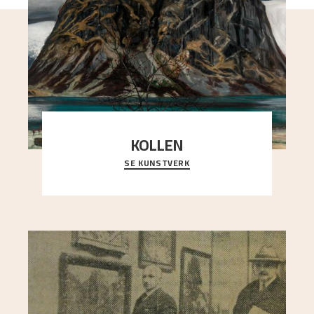
KOLLEN
SE KUNSTVERK
Et ruvende fjell dominerer bildeflaten, og står i
sterk kontrast til det spinkle rognetreet ute
..."