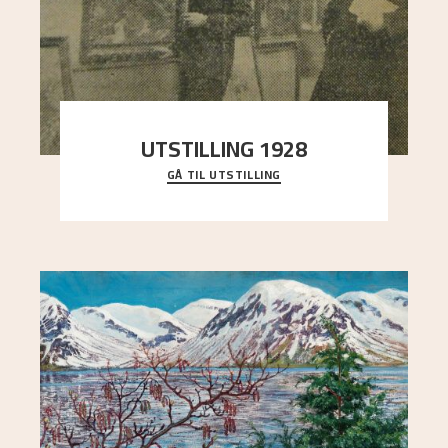
UTSTILLING 1928
GÅ TIL UTSTILLING
Då Astrup døydde i 1928, tok vennene Moritz
Kaland og Simon Thorbjørnsen initiativ til å
arrang
..."