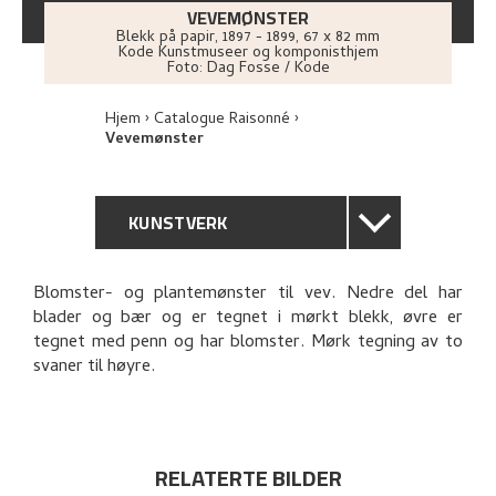
VEVEMØNSTER
Blekk på papir
,
1897 - 1899
, 67 x 82 mm
Kode Kunstmuseer og komponisthjem
Foto:
Dag Fosse / Kode
Hjem
Catalogue Raisonné
Vevemønster
KUNSTVERK
GENERELL BESKRIVELSE
Blomster- og plantemønster til vev. Nedre del har
blader og bær og er tegnet i mørkt blekk, øvre er
TEKNISK INFORMASJON
tegnet med penn og har blomster. Mørk tegning av to
svaner til høyre.
PROVENIENS
UTSTILLINGSHISTORIE
RELATERTE BILDER