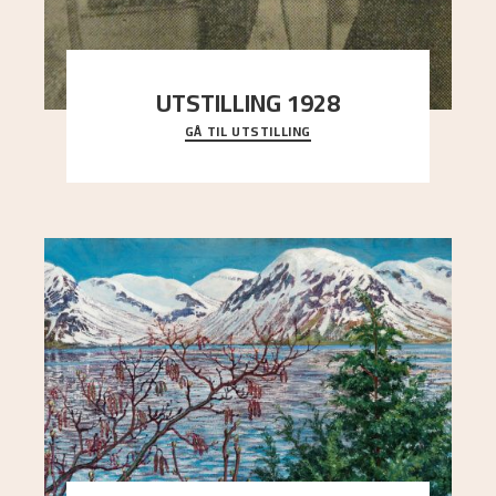
UTSTILLING 1928
GÅ TIL UTSTILLING
Då Astrup døydde i 1928, tok vennene Moritz
Kaland og Simon Thorbjørnsen initiativ til å
arrang
..."