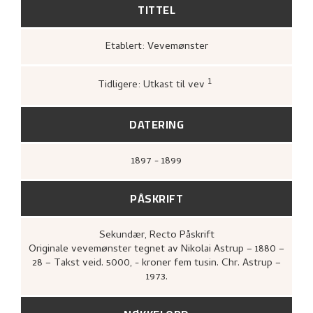
TITTEL
Etablert: Vevemønster
1
Tidligere: Utkast til vev
Bergens Kunstforening,
Nikolai Astrup
1880–1928. Maleri, tegning, grafikk
(Bergen:
A/S John Griegs Boktrykkeri, Bergens
DATERING
kunstforening, 1980),
[upag].
1897 - 1899
PÅSKRIFT
Sekundær
, Recto
Påskrift
Originale vevemønster tegnet av Nikolai Astrup – 1880 –
28 – Takst veid. 5000, - kroner fem tusin. Chr. Astrup –
1973.