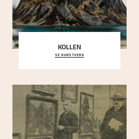
KOLLEN
SE KUNSTVERK
Et ruvende fjell dominerer bildeflaten, og står i
sterk kontrast til det spinkle rognetreet ute
..."