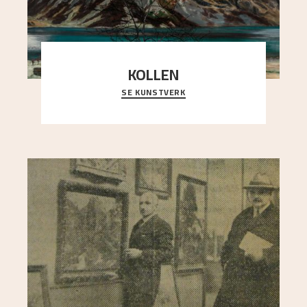
KOLLEN
SE KUNSTVERK
Et ruvende fjell dominerer bildeflaten, og står i
sterk kontrast til det spinkle rognetreet ute
..."