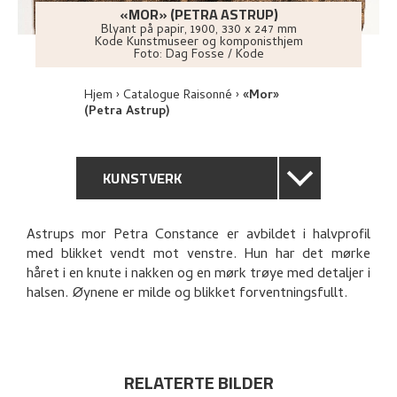
«MOR» (PETRA ASTRUP)
Blyant på papir
,
1900
, 330 x 247 mm
Kode Kunstmuseer og komponisthjem
Foto:
Dag Fosse / Kode
Hjem
Catalogue Raisonné
«Mor»
(Petra Astrup)
KUNSTVERK
GENERELL BESKRIVELSE
Astrups mor Petra Constance er avbildet i halvprofil
med blikket vendt mot venstre. Hun har det mørke
TEKNISK INFORMASJON
håret i en knute i nakken og en mørk trøye med detaljer i
halsen. Øynene er milde og blikket forventningsfullt.
PROVENIENS
RELATERTE KUNSTVERK
RELATERTE BILDER