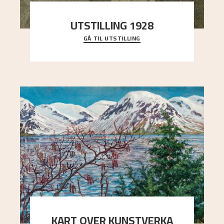
UTSTILLING 1928
GÅ TIL UTSTILLING
Då Astrup døydde i 1928, tok vennene Moritz
Kaland og Simon Thorbjørnsen initiativ til å
arrang
..."
KART OVER KUNSTVERKA