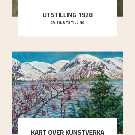
UTSTILLING 1928
GÅ TIL UTSTILLING
Då Astrup døydde i 1928, tok vennene Moritz
Kaland og Simon Thorbjørnsen initiativ til å
arrang
..."
KART OVER KUNSTVERKA