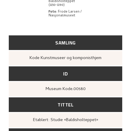
Baldisholteppet
(1150-1190)
Foto
:
Frode Larsen /
Nasjonalmuseet
SAMLING
Kode Kunstmuseer og komponisthjem
ID
Museum Kode.00580
TITTEL
Etablert: Studie «Baldisholteppet»