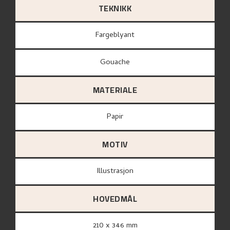
TEKNIKK
Fargeblyant
Gouache
MATERIALE
papir
MOTIV
Illustrasjon
HOVEDMÅL
210 x 346 mm