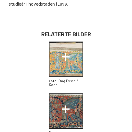
UTFORSK
studieår i hovedstaden i 1899.
RELATERTE BILDER
+
Foto
:
Dag Fosse /
Kode
+