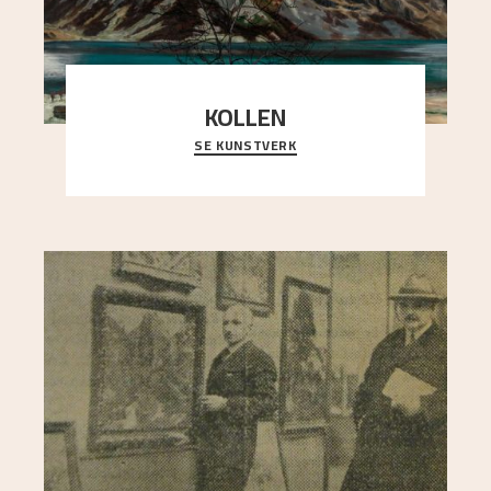
KOLLEN
SE KUNSTVERK
Et ruvende fjell dominerer bildeflaten, og står i
sterk kontrast til det spinkle rognetreet ute
..."