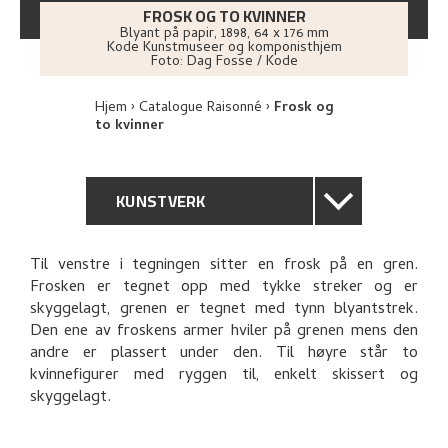
FROSK OG TO KVINNER
Blyant på papir
,
1898
, 64 x 176 mm
Kode Kunstmuseer og komponisthjem
Foto:
Dag Fosse / Kode
Hjem
Catalogue Raisonné
Frosk og
to kvinner
KUNSTVERK
GENERELL BESKRIVELSE
Til venstre i tegningen sitter en frosk på en gren.
Frosken er tegnet opp med tykke streker og er
TEKNISK INFORMASJON
skyggelagt, grenen er tegnet med tynn blyantstrek.
Den ene av froskens armer hviler på grenen mens den
PROVENIENS
andre er plassert under den. Til høyre står to
kvinnefigurer med ryggen til, enkelt skissert og
skyggelagt.
UTFORSK