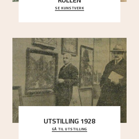
SE KUNSTVERK
Et ruvende fjell dominerer bildeflaten, og står i
sterk kontrast til det spinkle rognetreet ute
..."
UTSTILLING 1928
GÅ TIL UTSTILLING
Då Astrup døydde i 1928, tok vennene Moritz
Kaland og Simon Thorbjørnsen initiativ til å