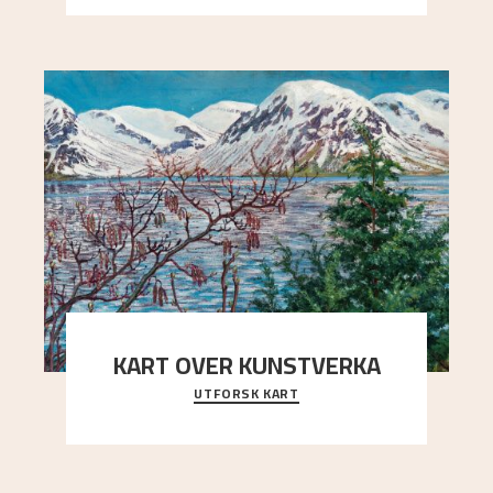
arrang
..."
KART OVER KUNSTVERKA
UTFORSK KART
Utforsk stedene og utsiktene i Astrups malerier