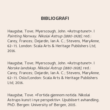
BIBLIOGRAFI
Haugsbø, Tove; Myerscough, John
.
«Astruptunet»
.
I
Painting Norway. Nikolai Astrup (1880-1928)
,
red.:
Carey, Frances; Dejardin, Ian A. C.; Stevens, MaryAnne,
62–71.
London:
Scala Arts & Heritage Publishers Ltd,
2016.
Haugsbø, Tove; Myerscough, John
.
«Astruptunet»
.
I
Norske landskap. Nikolai Astrup (1880-1928)
,
red.:
Carey, Frances; Dejardin, Ian A. C.; Stevens, MaryAnne,
62–71.
Oslo/London:
Scala Arts & Heritage Publishers
Ltd,
2016.
Haugsbø, Tove
.
«Fortida gjennom notida. Nikolai
Astrups kunst i nye perspektiv»
.
Upublisert avhandling.
PhD.
Bergen:
University of Bergen,
2015.