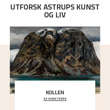
UTFORSK ASTRUPS KUNST
OG LIV
KOLLEN
SE KUNSTVERK
Et ruvende fjell dominerer bildeflaten, og står i
sterk kontrast til det spinkle rognetreet ute
..."