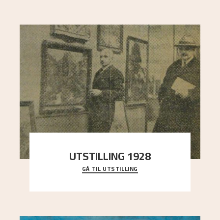
UTSTILLING 1928
GÅ TIL UTSTILLING
Då Astrup døydde i 1928, tok vennene Moritz
Kaland og Simon Thorbjørnsen initiativ til å
arrang
..."