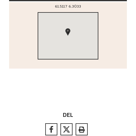
61.5117
6.3033
1
DEL