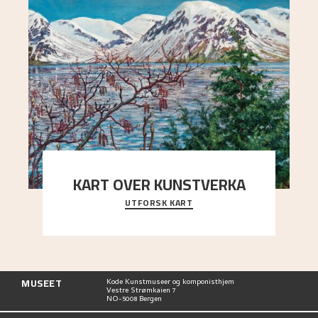
KART OVER KUNSTVERKA
UTFORSK KART
Utforsk stedene og utsiktene i Astrups malerier
MUSEET
Kode Kunstmuseer og komponisthjem
Vestre Strømkaien 7
NO-5008 Bergen