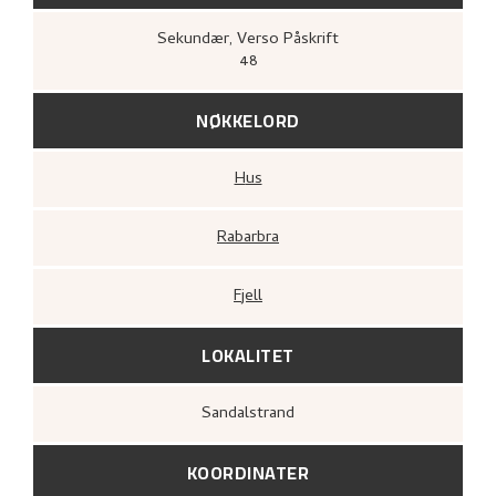
Sekundær
, Verso
Påskrift
48
NØKKELORD
Hus
Rabarbra
Fjell
LOKALITET
Sandalstrand
KOORDINATER