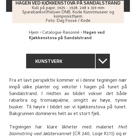
HAGEN VED KJØKKENSTOVA PÅ SANDALSTRAND
Kull på papir
,
1925 - 1928
, 248 x 319 mm
Sparebankstiftelsen DNB, Kode Kunstmuseer og
komponisthjem
Foto:
Dag Fosse / Kode
Hjem
Catalogue Raisonné
Hagen ved
Kjøkkenstova på Sandalstrand
KUNSTVERK
GENERELL BESKRIVELSE
Fra et lavt perspektiv kommer vi i denne tegningen nær
innpå ulike planter og vekster i hagen på tunet på
TEKNISK INFORMASJON
Sandalstrand. I midten av bildet vokser det både
rabarbra og tromsøpalme, omgitt av høye, tynne
PROVENIENS
busker. Til høyre i bildet ser vi kjøkkenstova på tunet.
Bakgrunnen domineres helt av et stort fjell.
BIBLIOGRAFI
Tegningen har klare likheter med maleriet
Hvit
blomstring ved Jølstervannet
(CR 240, Loge K171) og er