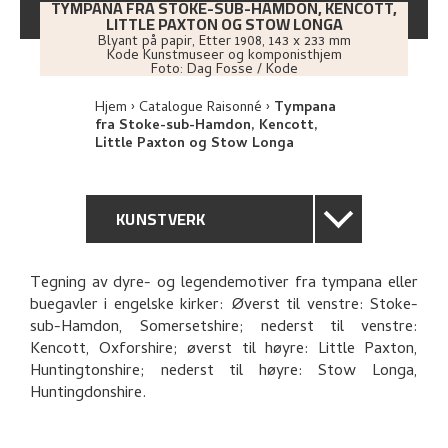
TYMPANA FRA STOKE-SUB-HAMDON, KENCOTT,
LITTLE PAXTON OG STOW LONGA
Blyant på papir
,
Etter
1908
, 143 x 233 mm
Kode Kunstmuseer og komponisthjem
Foto:
Dag Fosse / Kode
Hjem
Catalogue Raisonné
Tympana
fra Stoke-sub-Hamdon, Kencott,
Little Paxton og Stow Longa
KUNSTVERK
GENERELL BESKRIVELSE
Tegning av dyre- og legendemotiver fra tympana eller
buegavler i engelske kirker: Øverst til venstre: Stoke-
TEKNISK INFORMASJON
sub-Hamdon, Somersetshire; nederst til venstre:
Kencott, Oxforshire; øverst til høyre: Little Paxton,
PROVENIENS
Huntingtonshire; nederst til høyre: Stow Longa,
Huntingdonshire.
UTFORSK