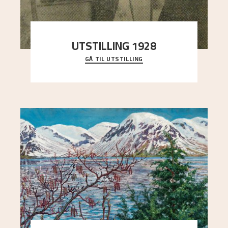
UTSTILLING 1928
GÅ TIL UTSTILLING
Då Astrup døydde i 1928, tok vennene Moritz
Kaland og Simon Thorbjørnsen initiativ til å
arrang
..."