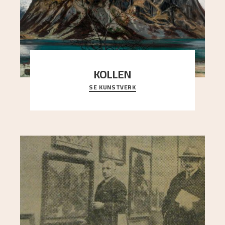
KOLLEN
SE KUNSTVERK
Et ruvende fjell dominerer bildeflaten, og står i
sterk kontrast til det spinkle rognetreet ute
..."