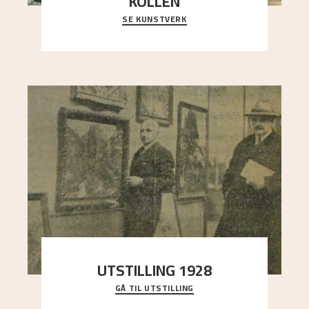
KOLLEN
SE KUNSTVERK
Et ruvende fjell dominerer bildeflaten, og står i
sterk kontrast til det spinkle rognetreet ute
..."
UTSTILLING 1928
GÅ TIL UTSTILLING
Då Astrup døydde i 1928, tok vennene Moritz
Kaland og Simon Thorbjørnsen initiativ til å