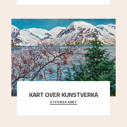
arrang
..."
KART OVER KUNSTVERKA
UTFORSK KART
Utforsk stedene og utsiktene i Astrups malerier