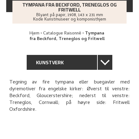
TYMPANA FRA BECKFORD, TRENEGLOS OG
FRITWELL
Blyant på papir
,
1908
, 143 x 231 mm
Kode Kunstmuseer og komponisthjem
Hjem
Catalogue Raisonné
Tympana
fra Beckford, Treneglos og Fritwell
KUNSTVERK
GENERELL BESKRIVELSE
Tegning av fire tympana eller buegavler med
dyremotiver fra engelske kirker: Øverst til venstre:
TEKNISK INFORMASJON
Beckford, Gloucerstershire; nederst til venstre:
Treneglos, Cornwall; på høyre side: Fritwell
PROVENIENS
Oxfordshire.
UTFORSK