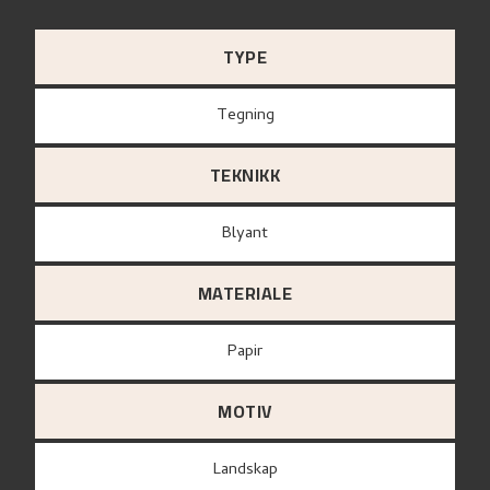
TYPE
Tegning
TEKNIKK
Blyant
MATERIALE
papir
MOTIV
Landskap