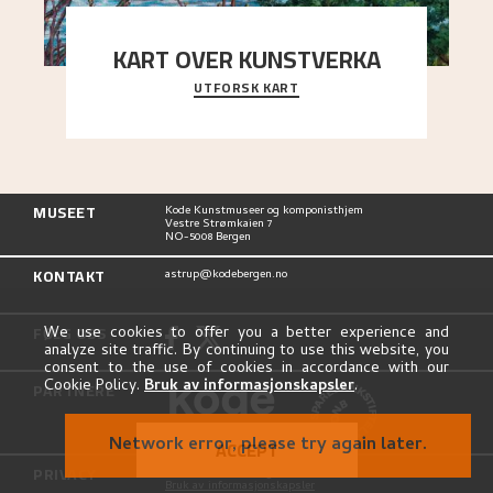
KART OVER KUNSTVERKA
UTFORSK KART
Utforsk stedene og utsiktene i Astrups malerier
MUSEET
Kode Kunstmuseer og komponisthjem
Vestre Strømkaien 7
NO-5008 Bergen
KONTAKT
astrup@kodebergen.no
FØLG OSS
We use cookies to offer you a better experience and
analyze site traffic. By continuing to use this website, you
consent to the use of cookies in accordance with our
Cookie Policy.
Bruk av informasjonskapsler
.
PARTNERE
Network error, please try again later.
ACCEPT
PRIVACY
Personvernerklæring
Bruk av informasjonskapsler