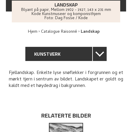
LANDSKAP
Blyant på papir
,
Mellom
1902 - 1927
, 143 x 231 mm
Kode Kunstmuseer og komponisthjem
Foto:
Dag Fosse / Kode
Hjem
Catalogue Raisonné
Landskap
KUNSTVERK
GENERELL BESKRIVELSE
Fjellandskap. Enkelte lyse snøflekker i forgrunnen og et
mørkt tjern i sentrum av bildet. Landskapet er goldt og
TEKNISK INFORMASJON
kaldt med et høydedrag i bakgrunnen.
PROVENIENS
UTFORSK
RELATERTE BILDER