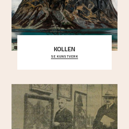
KOLLEN
SE KUNSTVERK
Et ruvende fjell dominerer bildeflaten, og står i
sterk kontrast til det spinkle rognetreet ute
..."