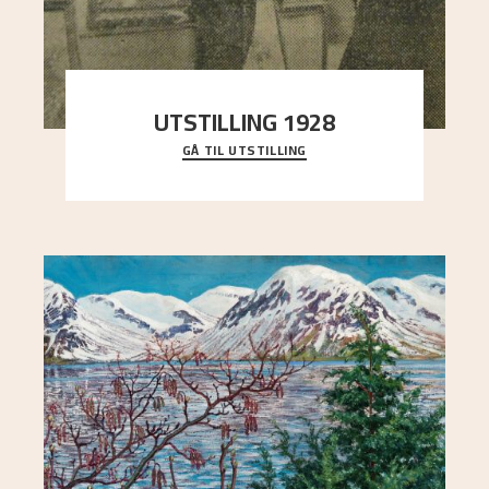
UTSTILLING 1928
GÅ TIL UTSTILLING
Då Astrup døydde i 1928, tok vennene Moritz
Kaland og Simon Thorbjørnsen initiativ til å
arrang
..."