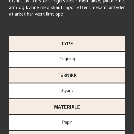
utsnitt av tre større figurstudier med jakke, jakkeerme,
arm og kvinne med skaut. Spor etter limekant antyder
at arket har vært limt opp.
TYPE
Tegning
TEKNIKK
Blyant
MATERIALE
papir