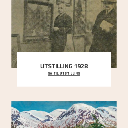
UTSTILLING 1928
GÅ TIL UTSTILLING
Då Astrup døydde i 1928, tok vennene Moritz
Kaland og Simon Thorbjørnsen initiativ til å
arrang
..."