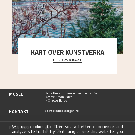
KART OVER KUNSTVERKA
UTFORSK KART
Utforsk stedene og utsiktene i Astrups malerier
MUSEET
Kode Kunstmuseer og komponisthjem
Vestre Strømkaien 7
NO-5008 Bergen
KONTAKT
astrup@kodebergen.no
FØLG OSS
We use cookies to offer you a better experience and
analyze site traffic. By continuing to use this website, you