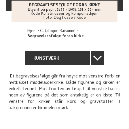
BEGRAVELSESFØLGE FORAN KIRKE
Blyant på papir
,
1899 - 1908
, 131 x 224 mm
Kode Kunstmuseer og komponisthjem
Foto:
Dag Fosse / Kode
Hjem
Catalogue Raisonné
Begravelsesfølge foran kirke
KUNSTVERK
GENERELL BESKRIVELSE
Et begravelsesfølge går fra høyre mot venstre forbi en
hvitkalket middelalderkirke. Både figurene og kirken er
TEKNISK INFORMASJON
enkelt tegnet. Mot fronten av følget til venstre bærer
noen av figurene på det som antakelig er en kiste. Til
PROVENIENS
venstre for kirken står kors og gravstøtter. I
bakgrunnen er himmelen mørk.
RELATERTE KUNSTVERK