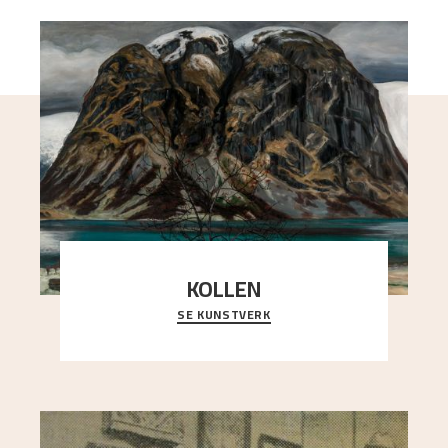
KOLLEN
SE KUNSTVERK
Et ruvende fjell dominerer bildeflaten, og står i
sterk kontrast til det spinkle rognetreet ute
..."