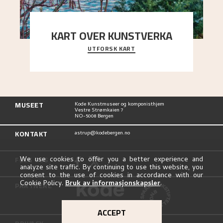
KART OVER KUNSTVERKA
UTFORSK KART
Utforsk stedene og utsiktene i Astrups malerier
MUSEET
Kode Kunstmuseer og komponisthjem
Vestre Strømkaien 7
NO-5008 Bergen
KONTAKT
astrup@kodebergen.no
FØLG OSS
We use cookies to offer you a better experience and
analyze site traffic. By continuing to use this website, you
consent to the use of cookies in accordance with our
Cookie Policy.
Bruk av informasjonskapsler
.
PARTNERE
ACCEPT