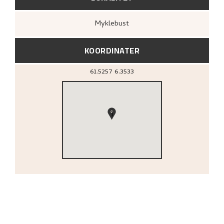
Myklebust
KOORDINATER
61.5257
6.3533
1