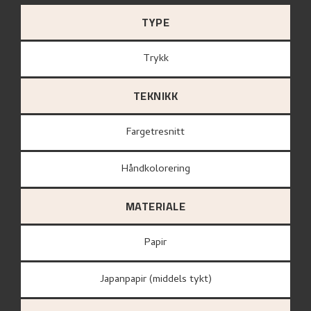
TYPE
Trykk
TEKNIKK
Fargetresnitt
Håndkolorering
MATERIALE
papir
Japanpapir (middels tykt)