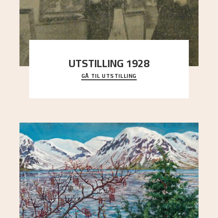
UTSTILLING 1928
GÅ TIL UTSTILLING
Då Astrup døydde i 1928, tok vennene Moritz
Kaland og Simon Thorbjørnsen initiativ til å
arrang
..."