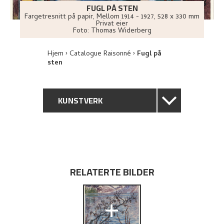
FUGL PÅ STEN
Fargetresnitt på papir
,
Mellom
1914 - 1927
, 528 x 330 mm
Privat eier
Foto:
Thomas Widerberg
Hjem
Catalogue Raisonné
Fugl på
sten
KUNSTVERK
GENERELL BESKRIVELSE
TEKNISK INFORMASJON
RELATERTE BILDER
PROVENIENS
+
UTFORSK