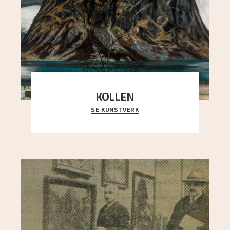
KOLLEN
SE KUNSTVERK
Et ruvende fjell dominerer bildeflaten, og står i
sterk kontrast til det spinkle rognetreet ute
..."