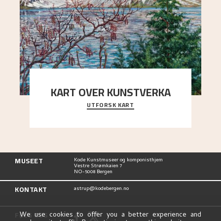
KART OVER KUNSTVERKA
UTFORSK KART
Utforsk stedene og utsiktene i Astrups malerier
MUSEET
Kode Kunstmuseer og komponisthjem
Vestre Strømkaien 7
NO-5008 Bergen
KONTAKT
astrup@kodebergen.no
FØLG OSS
We use cookies to offer you a better experience and