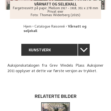
VÅRNATT OG SELJEKALL
Fargetresnitt på papir
,
Mellom
1917 - 1918
, 351 x 278 mm
Privat eier
Foto:
Thomas Widerberg (2025)
Hjem
Catalogue Raisonné
Vårnatt og
seljekall
KUNSTVERK
GENERELL BESKRIVELSE
Auksjonskatalogen fra Grev Wedels Plass Auksjoner
2011 opplyser at dette var første versjon av trykket.
TEKNISK INFORMASJON
PROVENIENS
RELATERTE BILDER
UTSTILLINGSHISTORIE