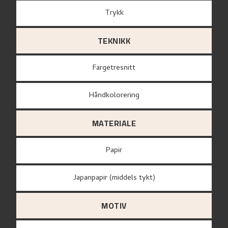
Trykk
TEKNIKK
Fargetresnitt
Håndkolorering
MATERIALE
papir
Japanpapir (middels tykt)
MOTIV