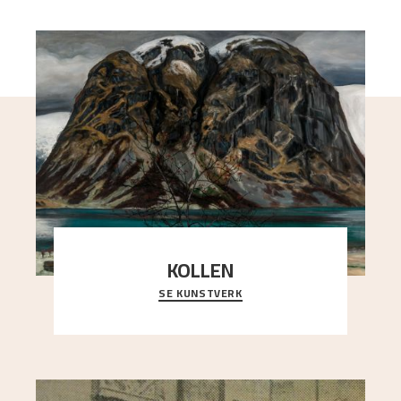
KOLLEN
SE KUNSTVERK
Et ruvende fjell dominerer bildeflaten, og står i
sterk kontrast til det spinkle rognetreet ute
..."