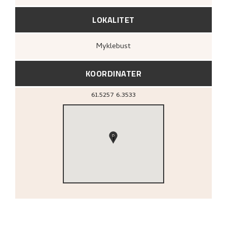
LOKALITET
Myklebust
KOORDINATER
61.5257
6.3533
1