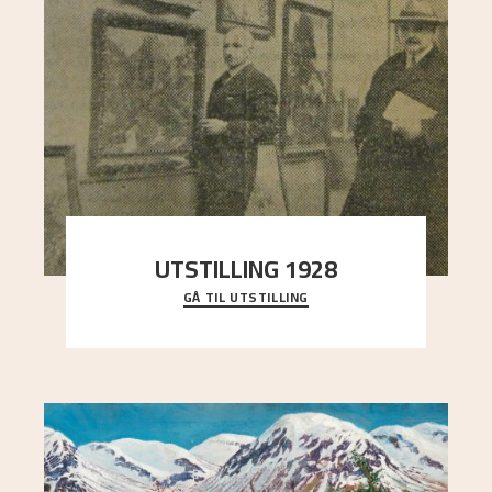
UTSTILLING 1928
GÅ TIL UTSTILLING
Då Astrup døydde i 1928, tok vennene Moritz
Kaland og Simon Thorbjørnsen initiativ til å
arrang
..."