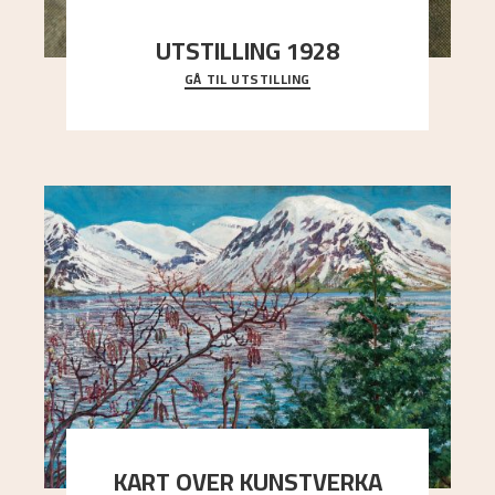
UTSTILLING 1928
GÅ TIL UTSTILLING
Då Astrup døydde i 1928, tok vennene Moritz
Kaland og Simon Thorbjørnsen initiativ til å
arrang
..."
KART OVER KUNSTVERKA