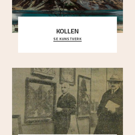
KOLLEN
SE KUNSTVERK
Et ruvende fjell dominerer bildeflaten, og står i
sterk kontrast til det spinkle rognetreet ute
..."