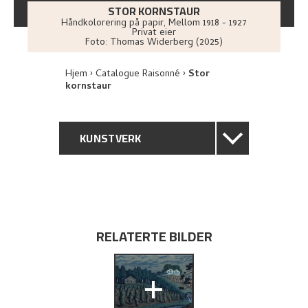
STOR KORNSTAUR
Håndkolorering på papir
,
Mellom
1918 - 1927
Privat eier
Foto:
Thomas Widerberg (2025)
Hjem
Catalogue Raisonné
Stor
kornstaur
KUNSTVERK
GENERELL BESKRIVELSE
TEKNISK INFORMASJON
RELATERTE BILDER
PROVENIENS
+
UTSTILLINGSHISTORIE