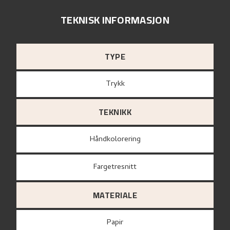
TEKNISK INFORMASJON
TYPE
Trykk
TEKNIKK
Håndkolorering
Fargetresnitt
MATERIALE
papir