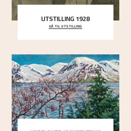
UTSTILLING 1928
GÅ TIL UTSTILLING
Då Astrup døydde i 1928, tok vennene Moritz
Kaland og Simon Thorbjørnsen initiativ til å
arrang
..."