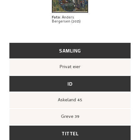
BIBLIOGRAFI
UTFORSK
Foto
:
Anders
Bergersen (2015)
SAMLING
Privat eier
ID
Askeland 45
Greve 39
TITTEL