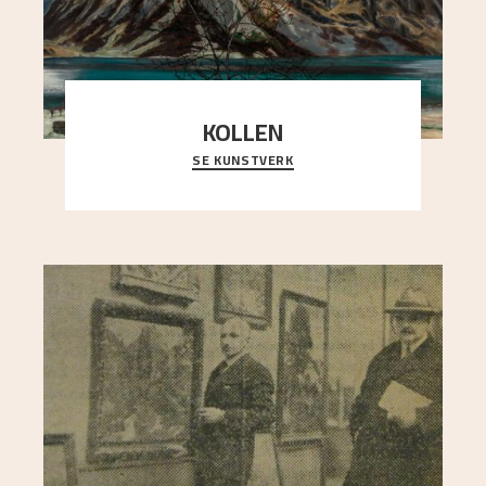
KOLLEN
SE KUNSTVERK
Et ruvende fjell dominerer bildeflaten, og står i
sterk kontrast til det spinkle rognetreet ute
..."