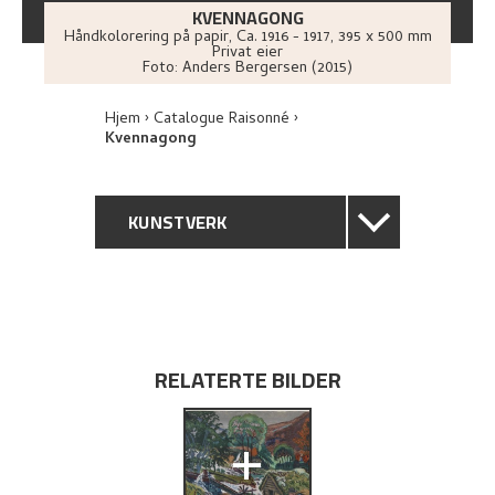
KVENNAGONG
Håndkolorering på papir
,
Ca.
1916 - 1917
, 395 x 500 mm
Privat eier
Foto:
Anders Bergersen (2015)
Hjem
Catalogue Raisonné
Kvennagong
KUNSTVERK
GENERELL BESKRIVELSE
TEKNISK INFORMASJON
RELATERTE BILDER
PROVENIENS
+
UTSTILLINGSHISTORIE