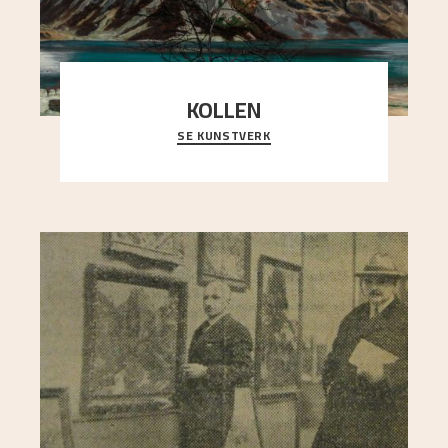
KOLLEN
SE KUNSTVERK
Et ruvende fjell dominerer bildeflaten, og står i
sterk kontrast til det spinkle rognetreet ute
..."