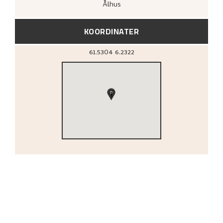
Ålhus
KOORDINATER
61.5304
6.2322
1