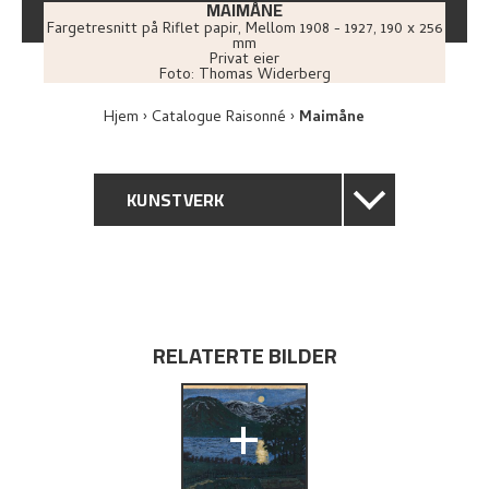
MAIMÅNE
Fargetresnitt på Riflet papir
,
Mellom
1908 - 1927
, 190 x 256
mm
Privat eier
Foto:
Thomas Widerberg
Hjem
Catalogue Raisonné
Maimåne
KUNSTVERK
GENERELL BESKRIVELSE
TEKNISK INFORMASJON
RELATERTE BILDER
PROVENIENS
+
UTFORSK