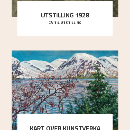
UTSTILLING 1928
GÅ TIL UTSTILLING
Då Astrup døydde i 1928, tok vennene Moritz
Kaland og Simon Thorbjørnsen initiativ til å
arrang
..."
KART OVER KUNSTVERKA