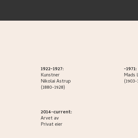
1922-1927:
-1971:
Kunstner
Mads L
Nikolai
Astrup
(1903-
(1880-1928)
2014-current:
Arvet av
Privat eier