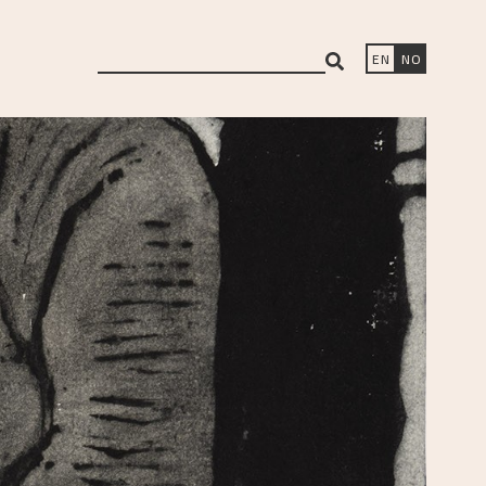
search
EN
NO