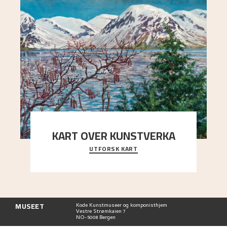
KART OVER KUNSTVERKA
UTFORSK KART
Utforsk stedene og utsiktene i Astrups malerier
MUSEET
Kode Kunstmuseer og komponisthjem
Vestre Strømkaien 7
NO-5008 Bergen