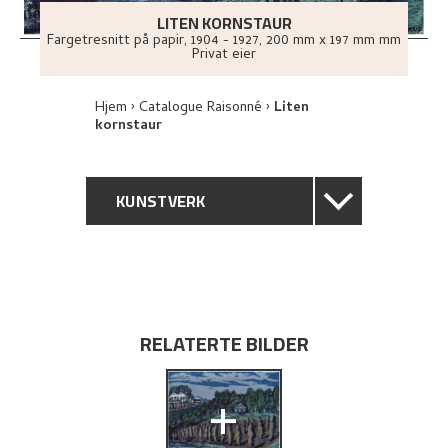
LITEN KORNSTAUR
Fargetresnitt på papir
,
1904 - 1927
, 200 mm x 197 mm mm
Privat eier
Hjem
Catalogue Raisonné
Liten
kornstaur
KUNSTVERK
GENERELL BESKRIVELSE
TEKNISK INFORMASJON
RELATERTE BILDER
PROVENIENS
+
UTFORSK