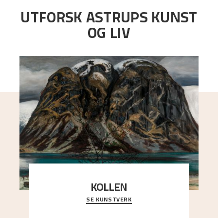
UTFORSK ASTRUPS KUNST
OG LIV
KOLLEN
SE KUNSTVERK
Et ruvende fjell dominerer bildeflaten, og står i
sterk kontrast til det spinkle rognetreet ute
..."