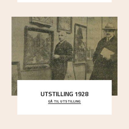
UTSTILLING 1928
GÅ TIL UTSTILLING
Då Astrup døydde i 1928, tok vennene Moritz
Kaland og Simon Thorbjørnsen initiativ til å
arrang
..."