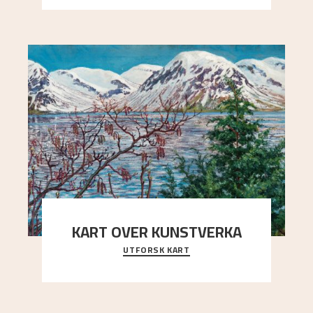
arrang
..."
KART OVER KUNSTVERKA
UTFORSK KART
Utforsk stedene og utsiktene i Astrups malerier