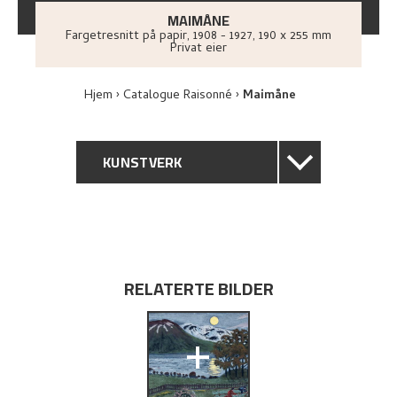
MAIMÅNE
Fargetresnitt på papir
,
1908 - 1927
, 190 x 255 mm
Privat eier
Hjem
Catalogue Raisonné
Maimåne
KUNSTVERK
GENERELL BESKRIVELSE
TEKNISK INFORMASJON
RELATERTE BILDER
PROVENIENS
+
UTSTILLINGSHISTORIE
BIBLIOGRAFI