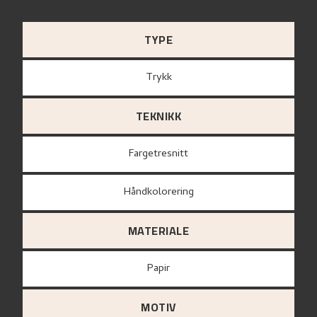
TYPE
Trykk
TEKNIKK
Fargetresnitt
Håndkolorering
MATERIALE
papir
MOTIV