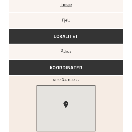
Innsjø
Fjell
LOKALITET
Ålhus
KOORDINATER
61.5304
6.2322
1