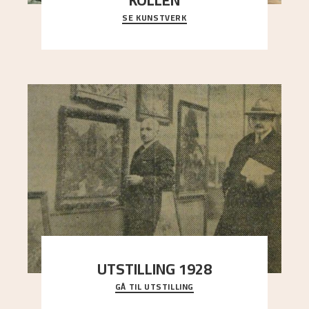
KOLLEN
SE KUNSTVERK
Et ruvende fjell dominerer bildeflaten, og står i
sterk kontrast til det spinkle rognetreet ute
..."
UTSTILLING 1928
GÅ TIL UTSTILLING
Då Astrup døydde i 1928, tok vennene Moritz
Kaland og Simon Thorbjørnsen initiativ til å