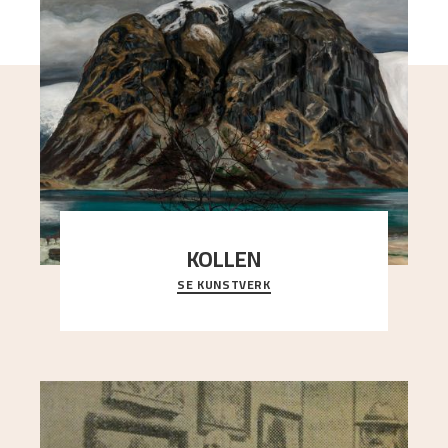
KOLLEN
SE KUNSTVERK
Et ruvende fjell dominerer bildeflaten, og står i
sterk kontrast til det spinkle rognetreet ute
..."