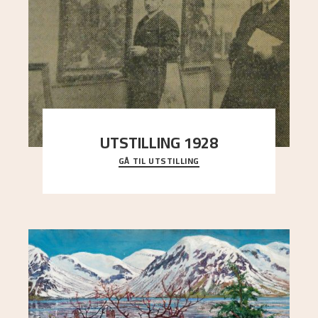
UTSTILLING 1928
GÅ TIL UTSTILLING
Då Astrup døydde i 1928, tok vennene Moritz
Kaland og Simon Thorbjørnsen initiativ til å
arrang
..."