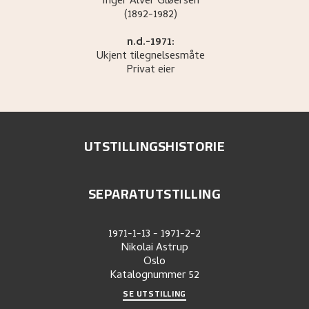
Inger Alver
Gløersen
(1892-1982)
n.d.-1971:
Ukjent tilegnelsesmåte
Privat eier
UTSTILLINGSHISTORIE
SEPARATUTSTILLING
1971-1-13
-
1971-2-2
Nikolai Astrup
Oslo
Katalognummer
52
SE UTSTILLING