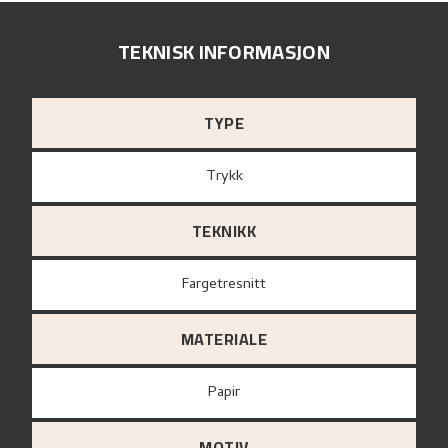
TEKNISK INFORMASJON
TYPE
Trykk
TEKNIKK
Fargetresnitt
MATERIALE
papir
MOTIV