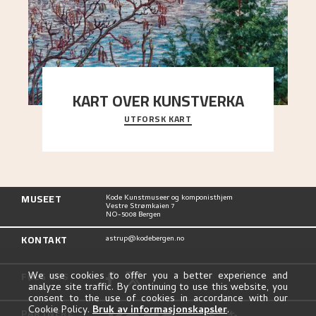
KART OVER KUNSTVERKA
UTFORSK KART
Utforsk stedene og utsiktene i Astrups malerier
MUSEET
Kode Kunstmuseer og komponisthjem
Vestre Strømkaien 7
NO-5008 Bergen
KONTAKT
astrup@kodebergen.no
FØLG OSS
We use cookies to offer you a better experience and
analyze site traffic. By continuing to use this website, you
consent to the use of cookies in accordance with our
Cookie Policy.
Bruk av informasjonskapsler
.
PARTNERE