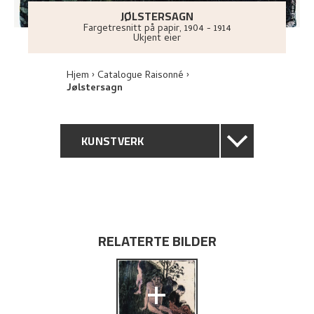
JØLSTERSAGN
Fargetresnitt på papir
,
1904 - 1914
Ukjent eier
Hjem
Catalogue Raisonné
Jølstersagn
KUNSTVERK
GENERELL BESKRIVELSE
TEKNISK INFORMASJON
RELATERTE BILDER
PROVENIENS
+
UTSTILLINGSHISTORIE