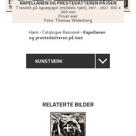
KAPELLANEN OG PRESTEDATTEREN PÅ ISEN
Tresnitt på Japanpapir (middels tykt)
,
1917 - 1927
, 300 x
300 mm
Privat eier
Foto:
Thomas Widerberg
Hjem
Catalogue Raisonné
Kapellanen
og prestedatteren på isen
KUNSTVERK
GENERELL BESKRIVELSE
TEKNISK INFORMASJON
RELATERTE BILDER
PROVENIENS
+
UTFORSK