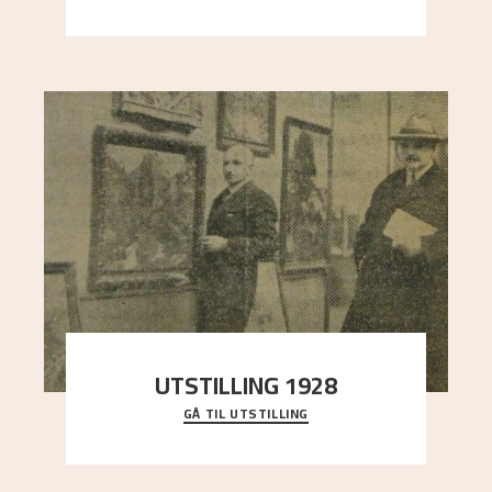
sterk kontrast til det spinkle rognetreet ute
..."
UTSTILLING 1928
GÅ TIL UTSTILLING
Då Astrup døydde i 1928, tok vennene Moritz
Kaland og Simon Thorbjørnsen initiativ til å
arrang
..."