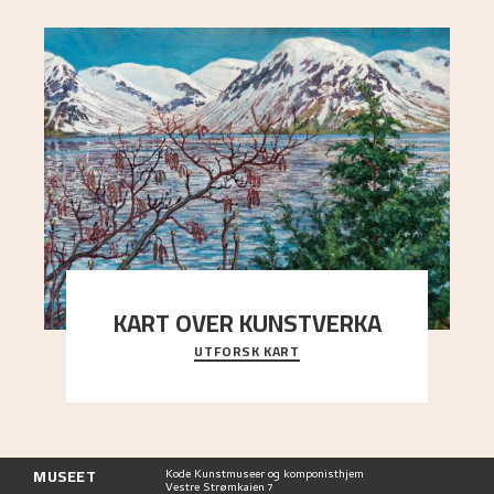
KART OVER KUNSTVERKA
UTFORSK KART
Utforsk stedene og utsiktene i Astrups malerier
MUSEET
Kode Kunstmuseer og komponisthjem
Vestre Strømkaien 7