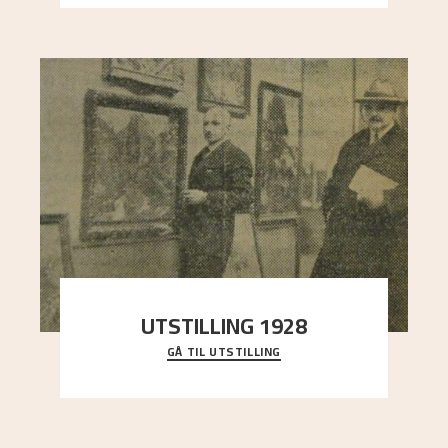
UTSTILLING 1928
GÅ TIL UTSTILLING
Då Astrup døydde i 1928, tok vennene Moritz
Kaland og Simon Thorbjørnsen initiativ til å
arrang
..."