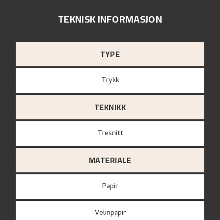
TEKNISK INFORMASJON
TYPE
Trykk
TEKNIKK
Tresnitt
MATERIALE
papir
Velinpapir