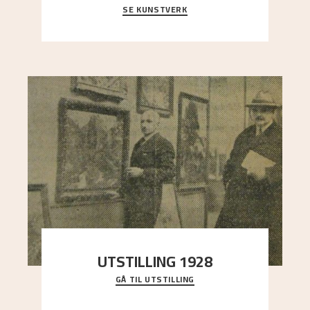
SE KUNSTVERK
Et ruvende fjell dominerer bildeflaten, og står i
sterk kontrast til det spinkle rognetreet ute
..."
UTSTILLING 1928
GÅ TIL UTSTILLING
Då Astrup døydde i 1928, tok vennene Moritz
Kaland og Simon Thorbjørnsen initiativ til å
arrang
..."