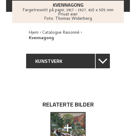
KVENNAGONG
Fargetresnitt på papir
,
1917 - 1927
, 410 x 505 mm
Privat eier
Foto:
Thomas Widerberg
Hjem
Catalogue Raisonné
Kvennagong
KUNSTVERK
GENERELL BESKRIVELSE
TEKNISK INFORMASJON
RELATERTE BILDER
PROVENIENS
+
UTFORSK