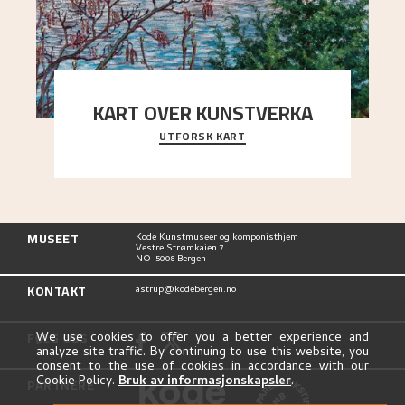
KART OVER KUNSTVERKA
UTFORSK KART
Utforsk stedene og utsiktene i Astrups malerier
MUSEET
Kode Kunstmuseer og komponisthjem
Vestre Strømkaien 7
NO-5008 Bergen
KONTAKT
astrup@kodebergen.no
FØLG OSS
We use cookies to offer you a better experience and
analyze site traffic. By continuing to use this website, you
consent to the use of cookies in accordance with our
Cookie Policy.
Bruk av informasjonskapsler
.
PARTNERE