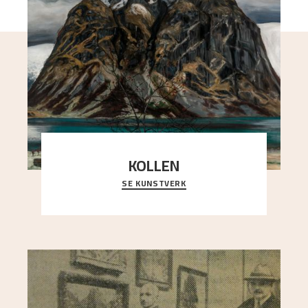
KOLLEN
SE KUNSTVERK
Et ruvende fjell dominerer bildeflaten, og står i
sterk kontrast til det spinkle rognetreet ute
..."