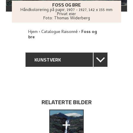
FOSS OG BRE
Håndkolorering på papir
,
1907 - 1927
, 142 x 155 mm
Privat eier
Foto:
Thomas Widerberg
Hjem
Catalogue Raisonné
Foss og
bre
KUNSTVERK
GENERELL BESKRIVELSE
TEKNISK INFORMASJON
RELATERTE BILDER
PROVENIENS
+
UTFORSK