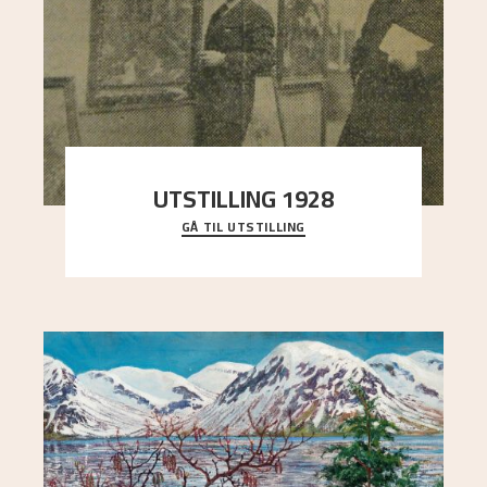
UTSTILLING 1928
GÅ TIL UTSTILLING
Då Astrup døydde i 1928, tok vennene Moritz
Kaland og Simon Thorbjørnsen initiativ til å
arrang
..."