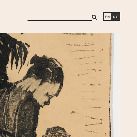
search
EN
NO