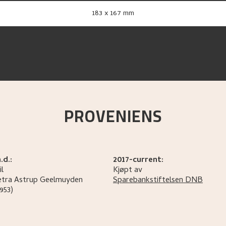
183 x 167 mm
PROVENIENS
.d.:
2017-current:
il
Kjøpt av
etra
Astrup Geelmuyden
Sparebankstiftelsen DNB
953)