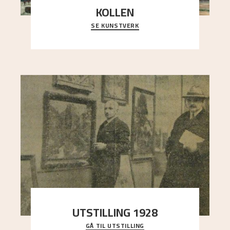
KOLLEN
SE KUNSTVERK
Et ruvende fjell dominerer bildeflaten, og står i
sterk kontrast til det spinkle rognetreet ute
..."
UTSTILLING 1928
GÅ TIL UTSTILLING
Då Astrup døydde i 1928, tok vennene Moritz