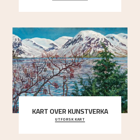
Kaland og Simon Thorbjørnsen initiativ til å
arrang
..."
KART OVER KUNSTVERKA
UTFORSK KART
Utforsk stedene og utsiktene i Astrups malerier