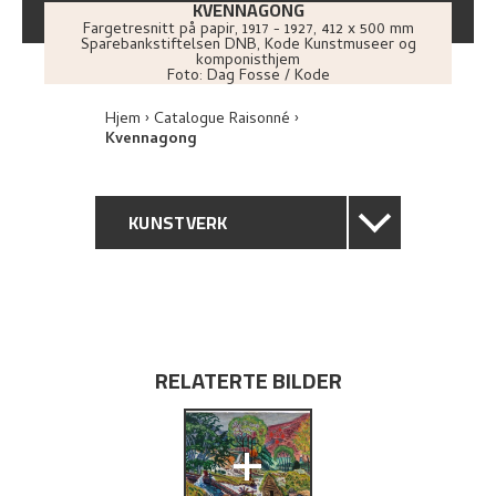
KVENNAGONG
Fargetresnitt på papir
,
1917 - 1927
, 412 x 500 mm
Sparebankstiftelsen DNB, Kode Kunstmuseer og
komponisthjem
Foto:
Dag Fosse / Kode
Hjem
Catalogue Raisonné
Kvennagong
KUNSTVERK
GENERELL BESKRIVELSE
TEKNISK INFORMASJON
RELATERTE BILDER
PROVENIENS
+
UTSTILLINGSHISTORIE