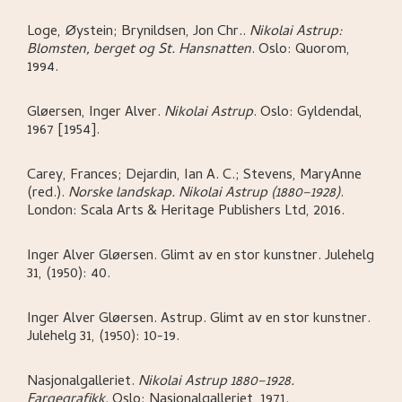
Loge, Øystein; Brynildsen, Jon Chr.
.
Nikolai Astrup:
Blomsten, berget og St. Hansnatten
.
Oslo:
Quorom,
1994.
Gløersen, Inger Alver
.
Nikolai Astrup
.
Oslo:
Gyldendal,
1967 [1954].
Carey, Frances; Dejardin, Ian A. C.; Stevens, MaryAnne
(red.)
.
Norske landskap. Nikolai Astrup (1880–1928)
.
London:
Scala Arts & Heritage Publishers Ltd,
2016.
Inger Alver Gløersen
.
Glimt av en stor kunstner
.
Julehelg
31, (1950): 40.
Inger Alver Gløersen
.
Astrup. Glimt av en stor kunstner
.
Julehelg 31, (1950): 10-19.
Nasjonalgalleriet
.
Nikolai Astrup 1880–1928.
Fargegrafikk
.
Oslo:
Nasjonalgalleriet,
1971.