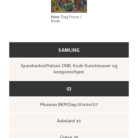
BIBLIOGRAFI
UTFORSK
Foto
:
Dag Fosse /
Kode
SAMLING
Sparebankstiftelsen DNB, Kode Kunstmuseer og
komponisthjem
ID
Museum BKM.Dep.00494/07
Askeland 45
Greve 39