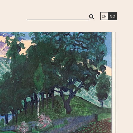
search
EN
NO