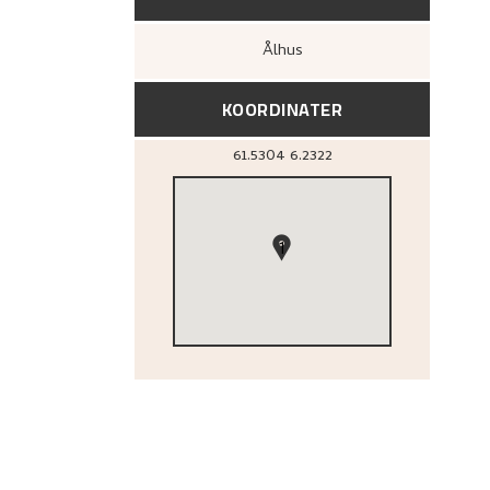
Ålhus
KOORDINATER
61.5304
6.2322
1