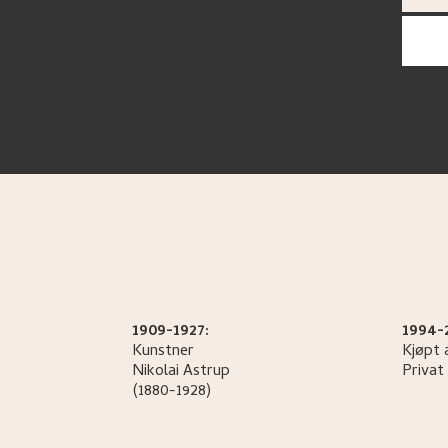
1909-1927:
1994-
Kunstner
Kjøpt 
Nikolai
Astrup
Privat 
(1880-1928)