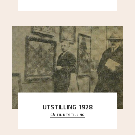
sterk kontrast til det spinkle rognetreet ute
..."
UTSTILLING 1928
GÅ TIL UTSTILLING
Då Astrup døydde i 1928, tok vennene Moritz
Kaland og Simon Thorbjørnsen initiativ til å
arrang
..."