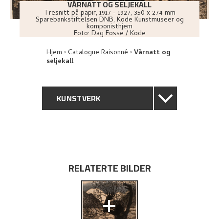
VÅRNATT OG SELJEKALL
Tresnitt på papir
,
1917 - 1927
, 350 x 274 mm
Sparebankstiftelsen DNB, Kode Kunstmuseer og
komponisthjem
Foto:
Dag Fosse / Kode
Hjem
Catalogue Raisonné
Vårnatt og
seljekall
KUNSTVERK
GENERELL BESKRIVELSE
TEKNISK INFORMASJON
RELATERTE BILDER
PROVENIENS
+
UTFORSK