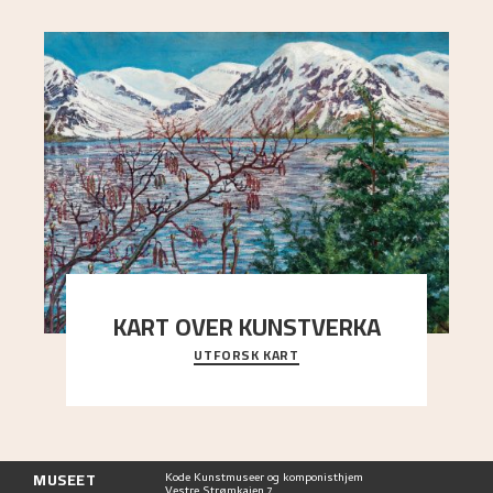
KART OVER KUNSTVERKA
UTFORSK KART
Utforsk stedene og utsiktene i Astrups malerier
MUSEET
Kode Kunstmuseer og komponisthjem
Vestre Strømkaien 7