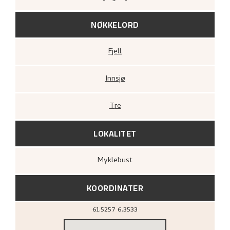
NØKKELORD
Fjell
Innsjø
Tre
LOKALITET
Myklebust
KOORDINATER
61.5257
6.3533