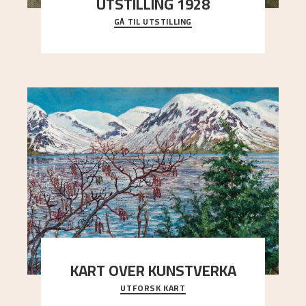
UTSTILLING 1928
GÅ TIL UTSTILLING
Då Astrup døydde i 1928, tok vennene Moritz
Kaland og Simon Thorbjørnsen initiativ til å
arrang
..."
KART OVER KUNSTVERKA
UTFORSK KART
Utforsk stedene og utsiktene i Astrups malerier