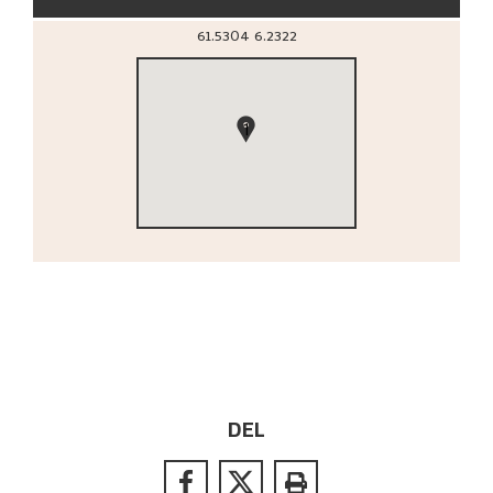
61.5304
6.2322
1
DEL