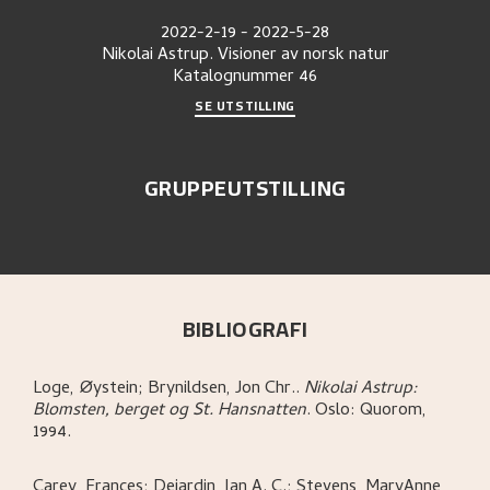
2022-2-19
-
2022-5-28
Nikolai Astrup. Visioner av norsk natur
Katalognummer
46
SE UTSTILLING
GRUPPEUTSTILLING
BIBLIOGRAFI
Loge, Øystein; Brynildsen, Jon Chr.
.
Nikolai Astrup:
Blomsten, berget og St. Hansnatten
.
Oslo:
Quorom,
1994.
Carey, Frances; Dejardin, Ian A. C.; Stevens, MaryAnne