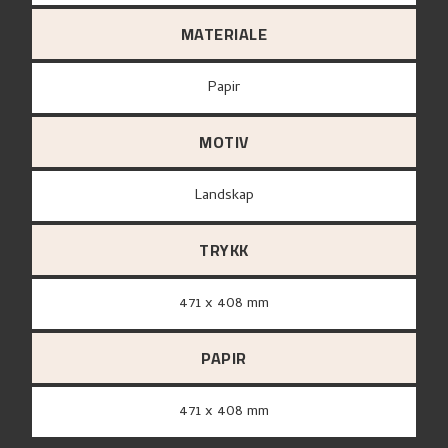
MATERIALE
papir
MOTIV
Landskap
TRYKK
471 x 408 mm
PAPIR
471 x 408 mm