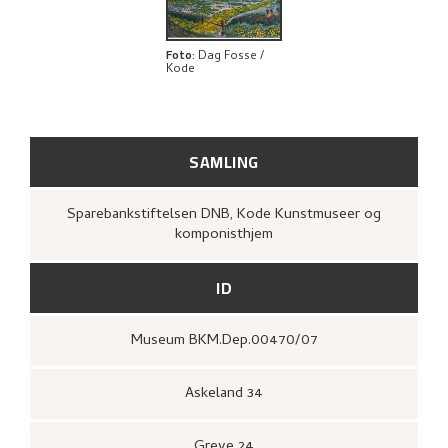
BIBLIOGRAFI
UTFORSK
Foto
:
Dag Fosse /
Kode
SAMLING
Sparebankstiftelsen DNB, Kode Kunstmuseer og
komponisthjem
ID
Museum BKM.Dep.00470/07
Askeland 34
Greve 24