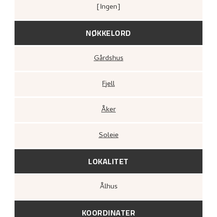
[ingen]
NØKKELORD
Gårdshus
Fjell
Åker
Soleie
LOKALITET
Ålhus
KOORDINATER