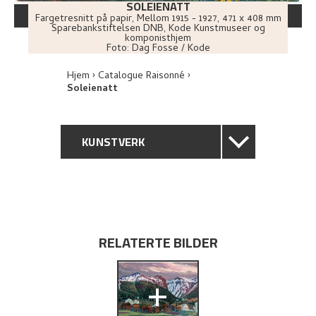
SOLEIENATT
Fargetresnitt på papir
,
Mellom
1915 - 1927
, 471 x 408 mm
Sparebankstiftelsen DNB, Kode Kunstmuseer og
komponisthjem
Foto:
Dag Fosse / Kode
Hjem
Catalogue Raisonné
Soleienatt
KUNSTVERK
GENERELL BESKRIVELSE
TEKNISK INFORMASJON
RELATERTE BILDER
PROVENIENS
+
UTSTILLINGSHISTORIE