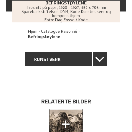
BEFRINGSTØYLENE
Tresnitt på papir
,
1920 - 1927
, 459 x 706 mm
Sparebankstiftelsen DNB, Kode Kunstmuseer og
komponisthjem
Foto:
Dag Fosse / Kode
Hjem
Catalogue Raisonné
Befringstøylene
KUNSTVERK
GENERELL BESKRIVELSE
TEKNISK INFORMASJON
RELATERTE BILDER
PROVENIENS
+
BIBLIOGRAFI