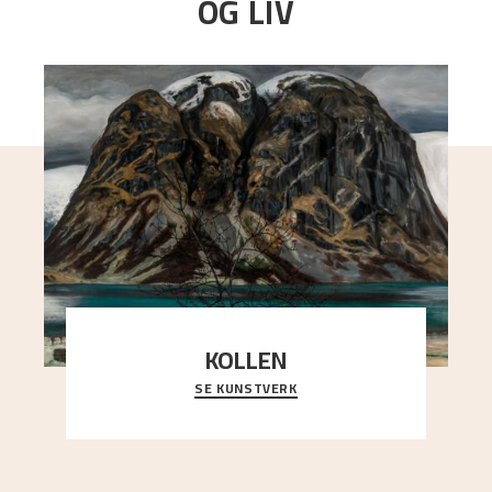
OG LIV
KOLLEN
SE KUNSTVERK
Et ruvende fjell dominerer bildeflaten, og står i
sterk kontrast til det spinkle rognetreet ute
..."