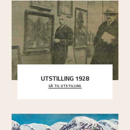
UTSTILLING 1928
GÅ TIL UTSTILLING
Då Astrup døydde i 1928, tok vennene Moritz
Kaland og Simon Thorbjørnsen initiativ til å
arrang
..."