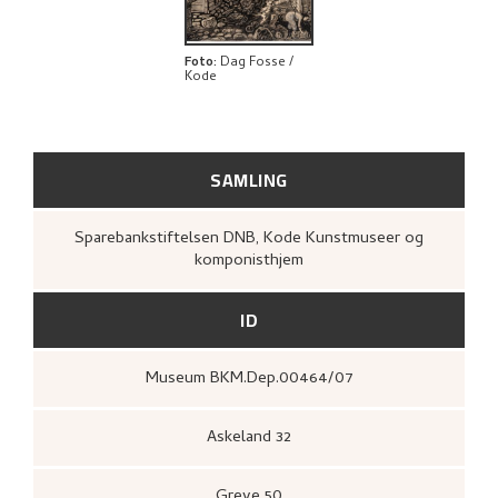
UTFORSK
Foto
:
Dag Fosse /
Kode
SAMLING
Sparebankstiftelsen DNB, Kode Kunstmuseer og
komponisthjem
ID
Museum BKM.Dep.00464/07
Askeland 32
Greve 50