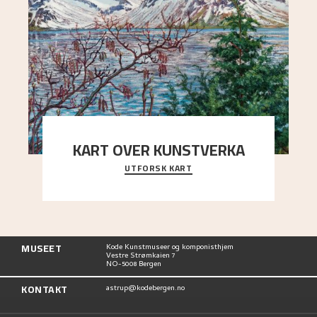
KART OVER KUNSTVERKA
UTFORSK KART
Utforsk stedene og utsiktene i Astrups malerier
MUSEET
Kode Kunstmuseer og komponisthjem
Vestre Strømkaien 7
NO-5008 Bergen
KONTAKT
astrup@kodebergen.no