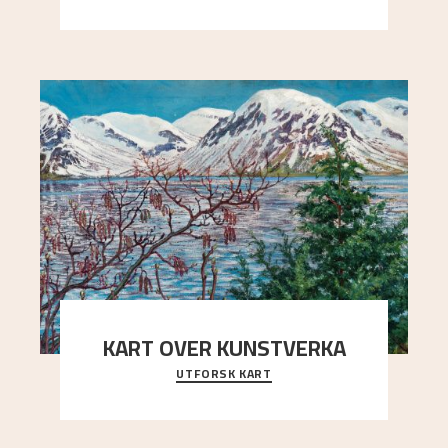
Kaland og Simon Thorbjørnsen initiativ til å
arrang
..."
KART OVER KUNSTVERKA
UTFORSK KART
Utforsk stedene og utsiktene i Astrups malerier