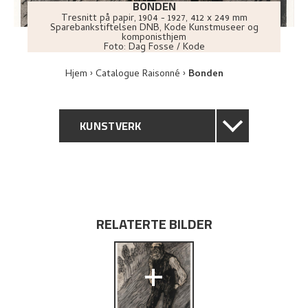
BONDEN
Tresnitt på papir
,
1904 - 1927
, 412 x 249 mm
Sparebankstiftelsen DNB, Kode Kunstmuseer og
komponisthjem
Foto:
Dag Fosse / Kode
Hjem
Catalogue Raisonné
Bonden
KUNSTVERK
GENERELL BESKRIVELSE
TEKNISK INFORMASJON
RELATERTE BILDER
PROVENIENS
+
BIBLIOGRAFI
UTFORSK