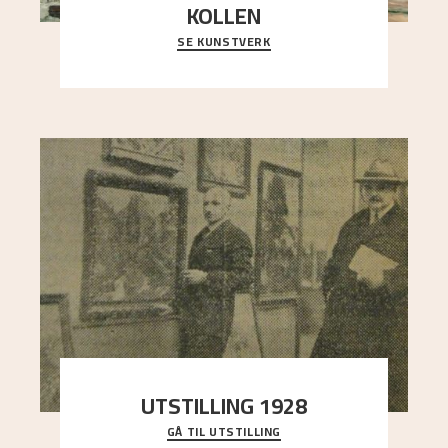
KOLLEN
SE KUNSTVERK
Et ruvende fjell dominerer bildeflaten, og står i
sterk kontrast til det spinkle rognetreet ute
..."
UTSTILLING 1928
GÅ TIL UTSTILLING
Då Astrup døydde i 1928, tok vennene Moritz