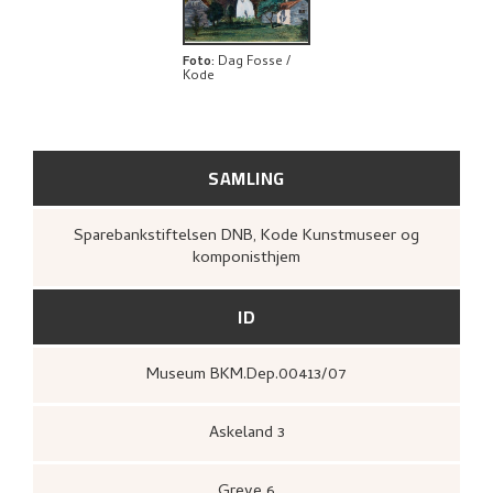
BIBLIOGRAFI
UTFORSK
Foto
:
Dag Fosse /
Kode
SAMLING
Sparebankstiftelsen DNB, Kode Kunstmuseer og
komponisthjem
ID
Museum BKM.Dep.00413/07
Askeland 3
Greve 6