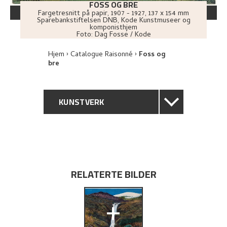
FOSS OG BRE
Fargetresnitt på papir
,
1907 - 1927
, 137 x 154 mm
Sparebankstiftelsen DNB, Kode Kunstmuseer og
komponisthjem
Foto:
Dag Fosse / Kode
Hjem
Catalogue Raisonné
Foss og
bre
KUNSTVERK
GENERELL BESKRIVELSE
TEKNISK INFORMASJON
RELATERTE BILDER
PROVENIENS
+
UTSTILLINGSHISTORIE