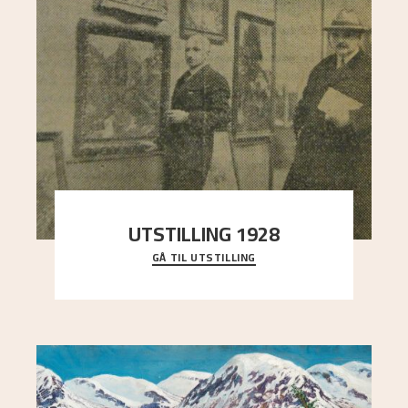
UTSTILLING 1928
GÅ TIL UTSTILLING
Då Astrup døydde i 1928, tok vennene Moritz
Kaland og Simon Thorbjørnsen initiativ til å
arrang
..."