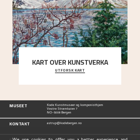
KART OVER KUNSTVERKA
UTFORSK KART
Utforsk stedene og utsiktene i Astrups malerier
MUSEET
Kode Kunstmuseer og komponisthjem
Vestre Strømkaien 7
NO-5008 Bergen
KONTAKT
astrup@kodebergen.no