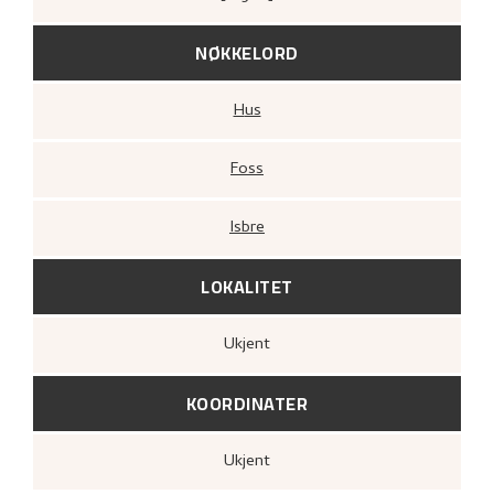
NØKKELORD
Hus
Foss
Isbre
LOKALITET
Ukjent
KOORDINATER
Ukjent