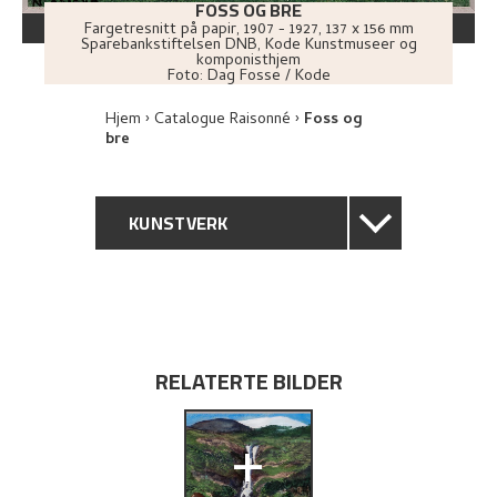
FOSS OG BRE
Fargetresnitt på papir
,
1907 - 1927
, 137 x 156 mm
Sparebankstiftelsen DNB, Kode Kunstmuseer og
komponisthjem
Foto:
Dag Fosse / Kode
Hjem
Catalogue Raisonné
Foss og
bre
KUNSTVERK
GENERELL BESKRIVELSE
TEKNISK INFORMASJON
RELATERTE BILDER
PROVENIENS
+
UTFORSK