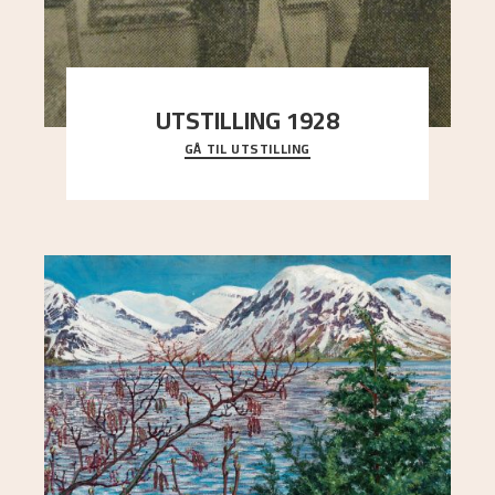
UTSTILLING 1928
GÅ TIL UTSTILLING
Då Astrup døydde i 1928, tok vennene Moritz
Kaland og Simon Thorbjørnsen initiativ til å
arrang
..."