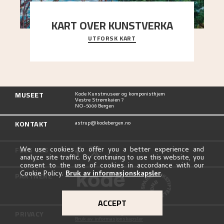
KART OVER KUNSTVERKA
UTFORSK KART
Utforsk stedene og utsiktene i Astrups malerier
MUSEET
Kode Kunstmuseer og komponisthjem
Vestre Strømkaien 7
NO-5008 Bergen
KONTAKT
astrup@kodebergen.no
FØLG OSS
We use cookies to offer you a better experience and
analyze site traffic. By continuing to use this website, you
consent to the use of cookies in accordance with our
Cookie Policy.
Bruk av informasjonskapsler
.
PARTNERE
ACCEPT
PRIVACY
Personvernerklæring
Bruk av informasjonskapsler