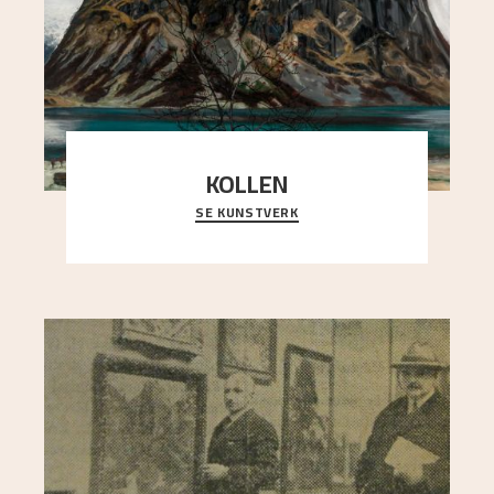
KOLLEN
SE KUNSTVERK
Et ruvende fjell dominerer bildeflaten, og står i
sterk kontrast til det spinkle rognetreet ute
..."