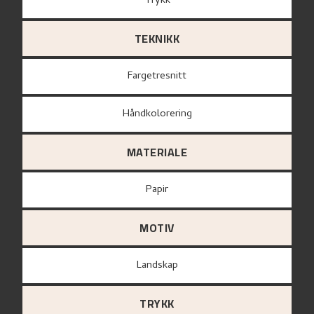
Trykk
TEKNIKK
Fargetresnitt
Håndkolorering
MATERIALE
papir
MOTIV
Landskap
TRYKK