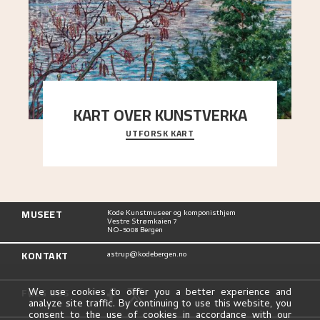
KART OVER KUNSTVERKA
UTFORSK KART
Utforsk stedene og utsiktene i Astrups malerier
MUSEET
Kode Kunstmuseer og komponisthjem
Vestre Strømkaien 7
NO-5008 Bergen
KONTAKT
astrup@kodebergen.no
FØLG OSS
We use cookies to offer you a better experience and
analyze site traffic. By continuing to use this website, you
consent to the use of cookies in accordance with our