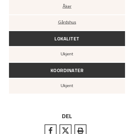
Åker
Gårdshus
LOKALITET
Ukjent
KOORDINATER
Ukjent
DEL