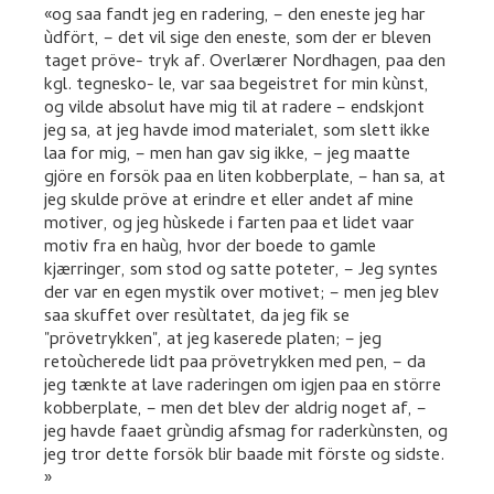
og saa fandt jeg en radering, – den eneste jeg har
ùdfört, – det vil sige den eneste, som der er bleven
taget pröve- tryk af. Overlærer Nordhagen, paa den
kgl. tegnesko- le, var saa begeistret for min kùnst,
og vilde absolut have mig til at radere – endskjont
jeg sa, at jeg havde imod materialet, som slett ikke
laa for mig, – men han gav sig ikke, – jeg maatte
gjöre en forsök paa en liten kobberplate, – han sa, at
jeg skulde pröve at erindre et eller andet af mine
motiver, og jeg hùskede i farten paa et lidet vaar
motiv fra en haùg, hvor der boede to gamle
kjærringer, som stod og satte poteter, – Jeg syntes
der var en egen mystik over motivet; – men jeg blev
saa skuffet over resùltatet, da jeg fik se
"prövetrykken", at jeg kaserede platen; – jeg
retoùcherede lidt paa prövetrykken med pen, – da
jeg tænkte at lave raderingen om igjen paa en större
kobberplate, – men det blev der aldrig noget af, –
jeg havde faaet grùndig afsmag for raderkùnsten, og
jeg tror dette forsök blir baade mit förste og sidste.