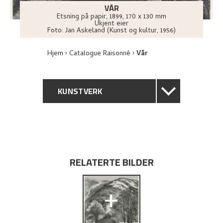
VÅR
Etsning på papir
,
1899
, 170 x 130 mm
Ukjent eier
Foto:
Jan Askeland (Kunst og kultur, 1956)
Hjem
Catalogue Raisonné
Vår
KUNSTVERK
GENERELL BESKRIVELSE
TEKNISK INFORMASJON
RELATERTE BILDER
PROVENIENS
+
UTSTILLINGSHISTORIE
KUNSTNERENS NOTAT