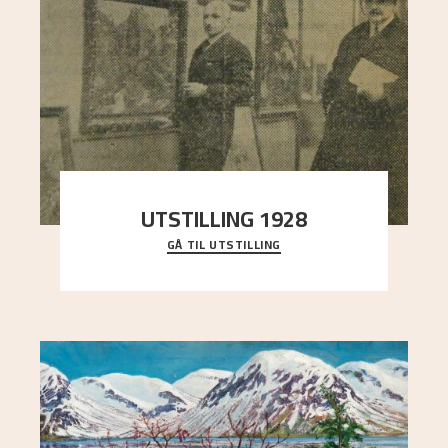
UTSTILLING 1928
GÅ TIL UTSTILLING
Då Astrup døydde i 1928, tok vennene Moritz
Kaland og Simon Thorbjørnsen initiativ til å
arrang
..."