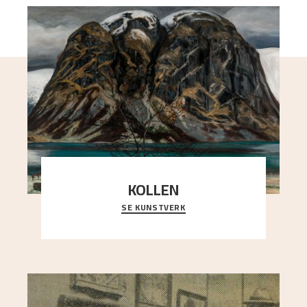
KOLLEN
SE KUNSTVERK
Et ruvende fjell dominerer bildeflaten, og står i
sterk kontrast til det spinkle rognetreet ute
..."