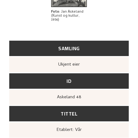
BIBLIOGRAFI
Foto
:
Jan Askeland
(Kunst og kultur,
1956)
UTFORSK
SAMLING
Ukjent eier
ID
Askeland 48
TITTEL
Etablert: Vår